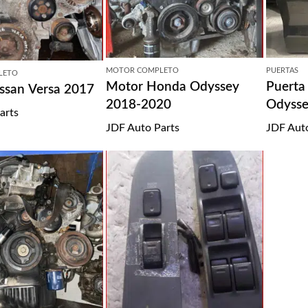
MOTOR COMPLETO
PUERTAS
LETO
Motor Honda Odyssey
Puerta
ssan Versa 2017
2018-2020
Odysse
arts
JDF Auto Parts
JDF Aut