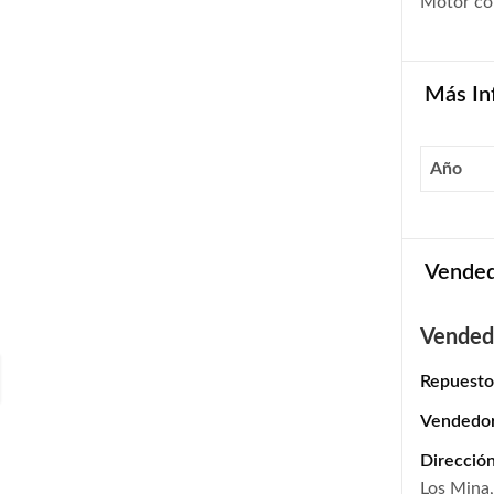
Motor co
Más In
Año
Vende
Vended
Repuesto
Vendedo
Dirección
Los Mina