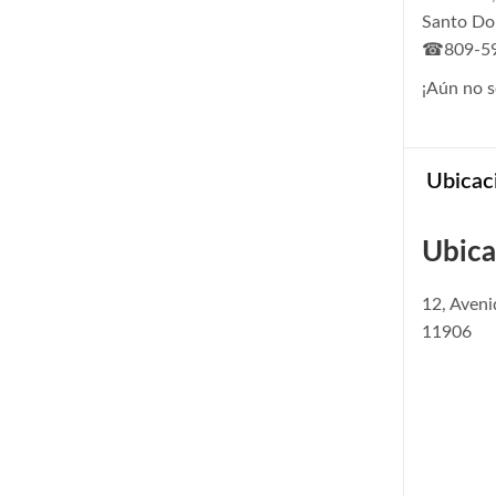
Santo D
☎809-59
¡Aún no s
Ubicac
Ubica
12, Aven
11906