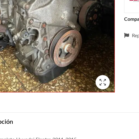
Compa
Rep
pción