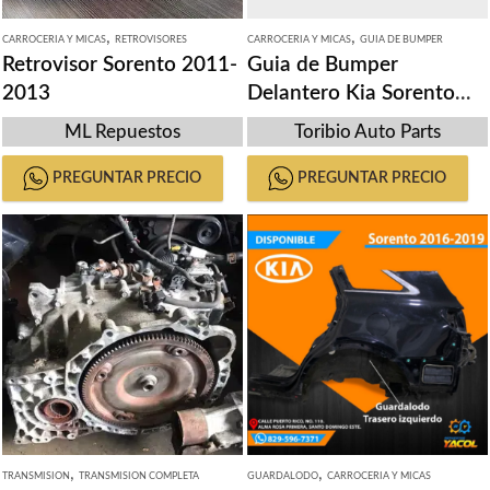
,
,
CARROCERIA Y MICAS
RETROVISORES
CARROCERIA Y MICAS
GUIA DE BUMPER
Retrovisor Sorento 2011-
Guia de Bumper
2013
Delantero Kia Sorento
2011-2015
ML Repuestos
Toribio Auto Parts
PREGUNTAR PRECIO
PREGUNTAR PRECIO
,
,
TRANSMISION
TRANSMISION COMPLETA
GUARDALODO
CARROCERIA Y MICAS