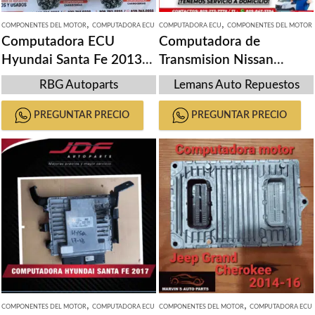
,
,
COMPONENTES DEL MOTOR
COMPUTADORA ECU
COMPUTADORA ECU
COMPONENTES DEL MOTOR
Computadora ECU
Computadora de
Hyundai Santa Fe 2013-
Transmision Nissan
16
Sentra 2015
RBG Autoparts
Lemans Auto Repuestos
PREGUNTAR PRECIO
PREGUNTAR PRECIO
,
,
COMPONENTES DEL MOTOR
COMPUTADORA ECU
COMPONENTES DEL MOTOR
COMPUTADORA ECU