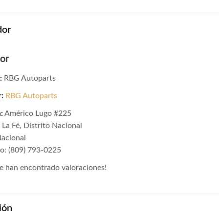
dor
or
:
RBG Autoparts
r:
RBG Autoparts
:
Américo Lugo #225
La Fé, Distrito Nacional
Nacional
o: (809) 793-0225
e han encontrado valoraciones!
ión