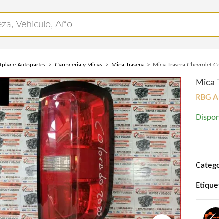
tplace Autopartes
Carroceria y Micas
Mica Trasera
Mica Trasera Chevrolet 
Mica 
RBG A
Dispon
Mica T
Catego
Etique