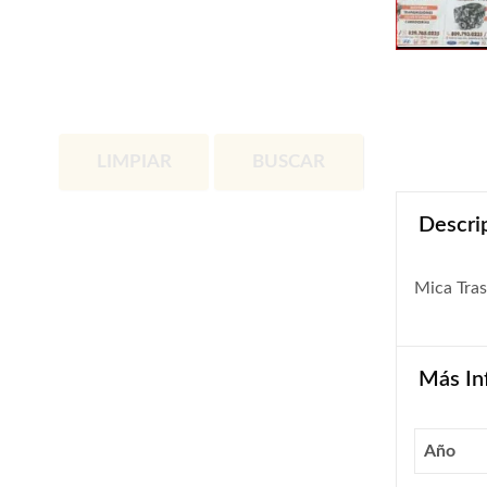
LIMPIAR
BUSCAR
Descri
Mica Tra
Más In
Año