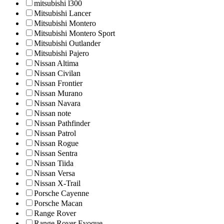
mitsubishi l300
Mitsubishi Lancer
Mitsubishi Montero
Mitsubishi Montero Sport
Mitsubishi Outlander
Mitsubishi Pajero
Nissan Altima
Nissan Civilan
Nissan Frontier
Nissan Murano
Nissan Navara
Nissan note
Nissan Pathfinder
Nissan Patrol
Nissan Rogue
Nissan Sentra
Nissan Tiida
Nissan Versa
Nissan X-Trail
Porsche Cayenne
Porsche Macan
Range Rover
Range Rover Evoque