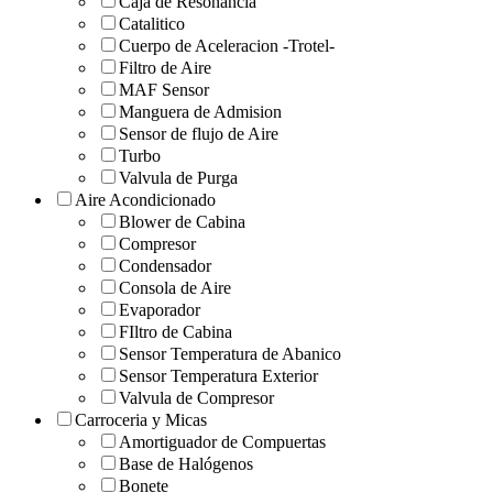
Caja de Resonancia
Catalitico
Cuerpo de Aceleracion -Trotel-
Filtro de Aire
MAF Sensor
Manguera de Admision
Sensor de flujo de Aire
Turbo
Valvula de Purga
Aire Acondicionado
Blower de Cabina
Compresor
Condensador
Consola de Aire
Evaporador
FIltro de Cabina
Sensor Temperatura de Abanico
Sensor Temperatura Exterior
Valvula de Compresor
Carroceria y Micas
Amortiguador de Compuertas
Base de Halógenos
Bonete