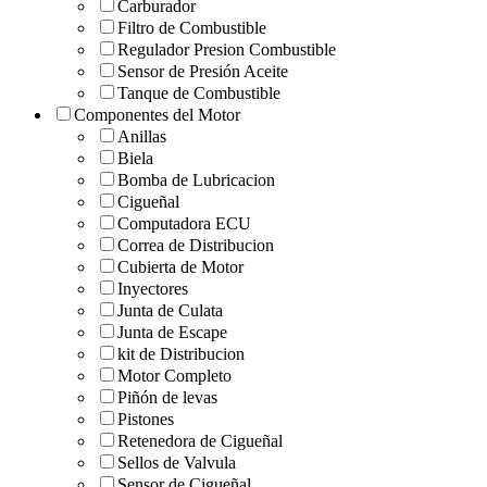
Carburador
Filtro de Combustible
Regulador Presion Combustible
Sensor de Presión Aceite
Tanque de Combustible
Componentes del Motor
Anillas
Biela
Bomba de Lubricacion
Cigueñal
Computadora ECU
Correa de Distribucion
Cubierta de Motor
Inyectores
Junta de Culata
Junta de Escape
kit de Distribucion
Motor Completo
Piñón de levas
Pistones
Retenedora de Cigueñal
Sellos de Valvula
Sensor de Cigueñal