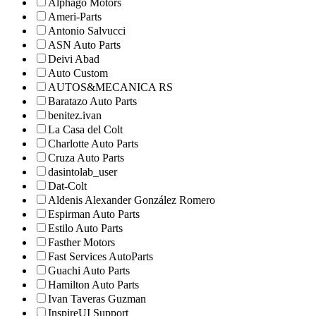
Alphago Motors
Ameri-Parts
Antonio Salvucci
ASN Auto Parts
Deivi Abad
Auto Custom
AUTOS&MECANICA RS
Baratazo Auto Parts
benitez.ivan
La Casa del Colt
Charlotte Auto Parts
Cruza Auto Parts
dasintolab_user
Dat-Colt
Aldenis Alexander González Romero
Espirman Auto Parts
Estilo Auto Parts
Fasther Motors
Fast Services AutoParts
Guachi Auto Parts
Hamilton Auto Parts
Ivan Taveras Guzman
InspireUI Support