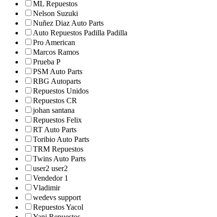
ML Repuestos
Nelson Suzuki
Nuñez Diaz Auto Parts
Auto Repuestos Padilla Padilla
Pro American
Marcos Ramos
Prueba P
PSM Auto Parts
RBG Autoparts
Repuestos Unidos
Repuestos CR
johan santana
Repuestos Felix
RT Auto Parts
Toribio Auto Parts
TRM Repuestos
Twins Auto Parts
user2 user2
Vendedor 1
Vladimir
wedevs support
Repuestos Yacol
Yani Repuestos