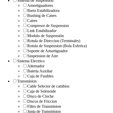
Sistema de Suspension
Amortiguadores
Barra Estabilizadora
Bushing de Catres
Catres
Compresor de Suspension
Link Estabilizador
Modulo de Suspensión
Rotula de Direccion (Terminales)
Rotula de Suspension (Bola Esferica)
Soporte de Amortiguador
Suspension de Aire
Sistema Electrico
Alternador
Bateria Auxiliar
Caja de Fusibles
Transmision
Cable Selector de cambios
Caja de Selenoide
Disco de Cloche
Discos de Friccion
Filtro de Transmision
Junta de Transmision