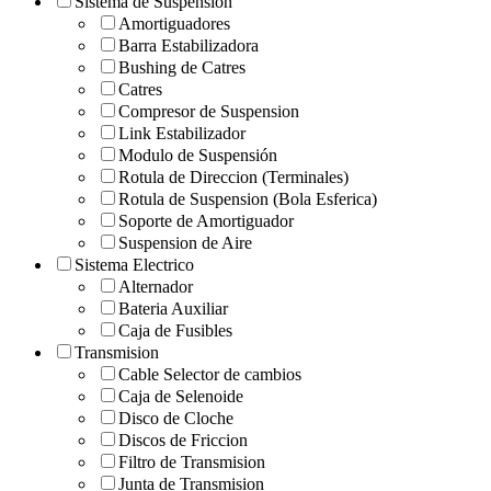
Sistema de Suspension
Amortiguadores
Barra Estabilizadora
Bushing de Catres
Catres
Compresor de Suspension
Link Estabilizador
Modulo de Suspensión
Rotula de Direccion (Terminales)
Rotula de Suspension (Bola Esferica)
Soporte de Amortiguador
Suspension de Aire
Sistema Electrico
Alternador
Bateria Auxiliar
Caja de Fusibles
Transmision
Cable Selector de cambios
Caja de Selenoide
Disco de Cloche
Discos de Friccion
Filtro de Transmision
Junta de Transmision