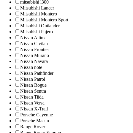
mitsubishi l300
Mitsubishi Lancer
Mitsubishi Montero
Mitsubishi Montero Sport
Mitsubishi Outlander
Mitsubishi Pajero
Nissan Altima
Nissan Civilan
Nissan Frontier
Nissan Murano
Nissan Navara
Nissan note
Nissan Pathfinder
Nissan Patrol
Nissan Rogue
Nissan Sentra
Nissan Tiida
Nissan Versa
Nissan X-Trail
Porsche Cayenne
Porsche Macan
Range Rover
Range Rover Evoque