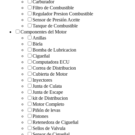
Carburador
Filtro de Combustible
Regulador Presion Combustible
Sensor de Presión Aceite
Tanque de Combustible
Componentes del Motor
Anillas
Biela
Bomba de Lubricacion
Cigueñal
Computadora ECU
Correa de Distribucion
Cubierta de Motor
Inyectores
Junta de Culata
Junta de Escape
kit de Distribucion
Motor Completo
Piñón de levas
Pistones
Retenedora de Cigueñal
Sellos de Valvula
Sensor de Cigueñal