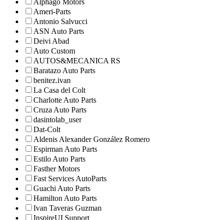
Alphago Motors
Ameri-Parts
Antonio Salvucci
ASN Auto Parts
Deivi Abad
Auto Custom
AUTOS&MECANICA RS
Baratazo Auto Parts
benitez.ivan
La Casa del Colt
Charlotte Auto Parts
Cruza Auto Parts
dasintolab_user
Dat-Colt
Aldenis Alexander González Romero
Espirman Auto Parts
Estilo Auto Parts
Fasther Motors
Fast Services AutoParts
Guachi Auto Parts
Hamilton Auto Parts
Ivan Taveras Guzman
InspireUI Support