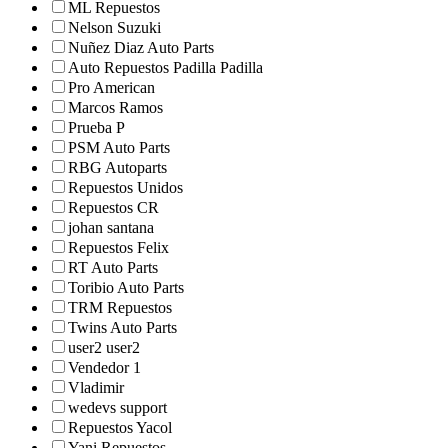
ML Repuestos
Nelson Suzuki
Nuñez Diaz Auto Parts
Auto Repuestos Padilla Padilla
Pro American
Marcos Ramos
Prueba P
PSM Auto Parts
RBG Autoparts
Repuestos Unidos
Repuestos CR
johan santana
Repuestos Felix
RT Auto Parts
Toribio Auto Parts
TRM Repuestos
Twins Auto Parts
user2 user2
Vendedor 1
Vladimir
wedevs support
Repuestos Yacol
Yani Repuestos