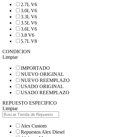
2.7L V6
3.0L V6
3.3L V6
3.5L V6
3.6L V6
3.8 V6
5.7L V8
CONDICION
Limpiar
IMPORTADO
NUEVO ORIGINAL
NUEVO REEMPLAZO
USADO ORIGINAL
USADO REEMPLAZO
REPUESTO ESPECIFICO
Limpiar
Alex Custom
Repuestos Alex Diesel