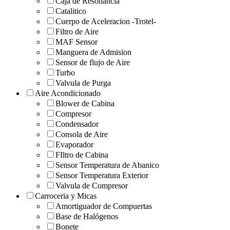
Caja de Resonancia
Catalitico
Cuerpo de Aceleracion -Trotel-
Filtro de Aire
MAF Sensor
Manguera de Admision
Sensor de flujo de Aire
Turbo
Valvula de Purga
Aire Acondicionado
Blower de Cabina
Compresor
Condensador
Consola de Aire
Evaporador
FIltro de Cabina
Sensor Temperatura de Abanico
Sensor Temperatura Exterior
Valvula de Compresor
Carroceria y Micas
Amortiguador de Compuertas
Base de Halógenos
Bonete