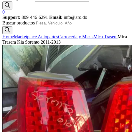
0
Support:
809-446-6291
Email:
info@aro.do
Buscar productos
Home
Marketplace Autopartes
Carroceria y Micas
Mica Trasera
Mica
Trasera Kia Sorento 2011-2013