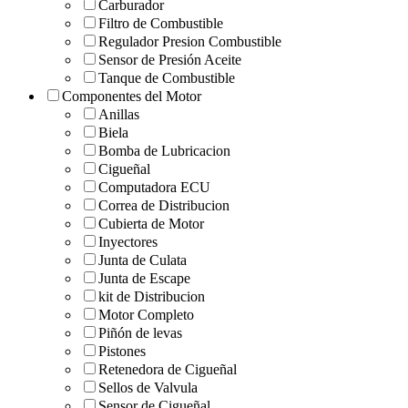
Carburador
Filtro de Combustible
Regulador Presion Combustible
Sensor de Presión Aceite
Tanque de Combustible
Componentes del Motor
Anillas
Biela
Bomba de Lubricacion
Cigueñal
Computadora ECU
Correa de Distribucion
Cubierta de Motor
Inyectores
Junta de Culata
Junta de Escape
kit de Distribucion
Motor Completo
Piñón de levas
Pistones
Retenedora de Cigueñal
Sellos de Valvula
Sensor de Cigueñal