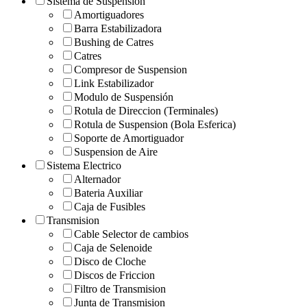
Sistema de Suspension
Amortiguadores
Barra Estabilizadora
Bushing de Catres
Catres
Compresor de Suspension
Link Estabilizador
Modulo de Suspensión
Rotula de Direccion (Terminales)
Rotula de Suspension (Bola Esferica)
Soporte de Amortiguador
Suspension de Aire
Sistema Electrico
Alternador
Bateria Auxiliar
Caja de Fusibles
Transmision
Cable Selector de cambios
Caja de Selenoide
Disco de Cloche
Discos de Friccion
Filtro de Transmision
Junta de Transmision