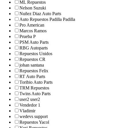
ML Repuestos
Nelson Suzuki
Nuñez Diaz Auto Parts
Auto Repuestos Padilla Padilla
Pro American
Marcos Ramos
Prueba P
PSM Auto Parts
RBG Autoparts
Repuestos Unidos
Repuestos CR
johan santana
Repuestos Felix
RT Auto Parts
Toribio Auto Parts
TRM Repuestos
Twins Auto Parts
user2 user2
Vendedor 1
Vladimir
wedevs support
Repuestos Yacol
Yani Repuestos