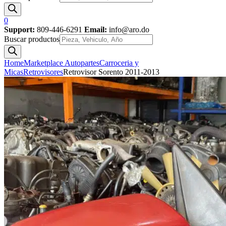
0
Support:
809-446-6291
Email:
info@aro.do
Buscar productos
Home
Marketplace Autopartes
Carroceria y
Micas
Retrovisores
Retrovisor Sorento 2011-2013