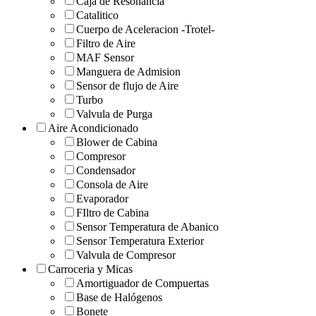
Caja de Resonancia
Catalitico
Cuerpo de Aceleracion -Trotel-
Filtro de Aire
MAF Sensor
Manguera de Admision
Sensor de flujo de Aire
Turbo
Valvula de Purga
Aire Acondicionado
Blower de Cabina
Compresor
Condensador
Consola de Aire
Evaporador
FIltro de Cabina
Sensor Temperatura de Abanico
Sensor Temperatura Exterior
Valvula de Compresor
Carroceria y Micas
Amortiguador de Compuertas
Base de Halógenos
Bonete