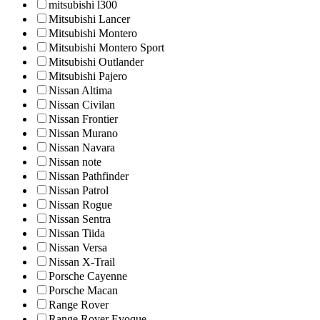
mitsubishi l300
Mitsubishi Lancer
Mitsubishi Montero
Mitsubishi Montero Sport
Mitsubishi Outlander
Mitsubishi Pajero
Nissan Altima
Nissan Civilan
Nissan Frontier
Nissan Murano
Nissan Navara
Nissan note
Nissan Pathfinder
Nissan Patrol
Nissan Rogue
Nissan Sentra
Nissan Tiida
Nissan Versa
Nissan X-Trail
Porsche Cayenne
Porsche Macan
Range Rover
Range Rover Evoque