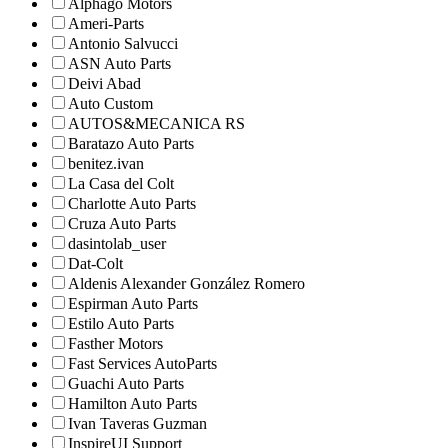
Alphago Motors
Ameri-Parts
Antonio Salvucci
ASN Auto Parts
Deivi Abad
Auto Custom
AUTOS&MECANICA RS
Baratazo Auto Parts
benitez.ivan
La Casa del Colt
Charlotte Auto Parts
Cruza Auto Parts
dasintolab_user
Dat-Colt
Aldenis Alexander González Romero
Espirman Auto Parts
Estilo Auto Parts
Fasther Motors
Fast Services AutoParts
Guachi Auto Parts
Hamilton Auto Parts
Ivan Taveras Guzman
InspireUI Support