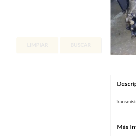
LIMPIAR
BUSCAR
Descri
Transmis
Más In