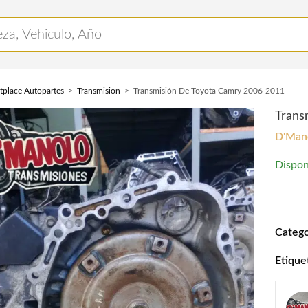
tplace Autopartes
Transmision
Transmisión De Toyota Camry 2006-2011
Trans
D'Mano
Dispon
Transm
Catego
Etique