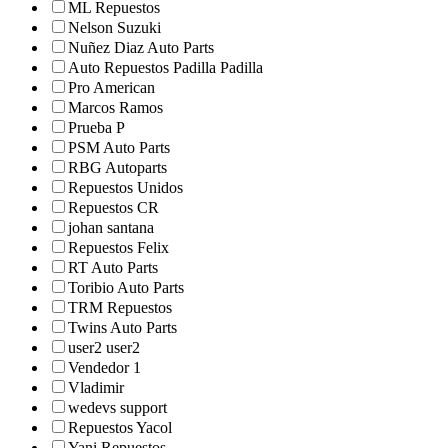
ML Repuestos
Nelson Suzuki
Nuñez Diaz Auto Parts
Auto Repuestos Padilla Padilla
Pro American
Marcos Ramos
Prueba P
PSM Auto Parts
RBG Autoparts
Repuestos Unidos
Repuestos CR
johan santana
Repuestos Felix
RT Auto Parts
Toribio Auto Parts
TRM Repuestos
Twins Auto Parts
user2 user2
Vendedor 1
Vladimir
wedevs support
Repuestos Yacol
Yani Repuestos