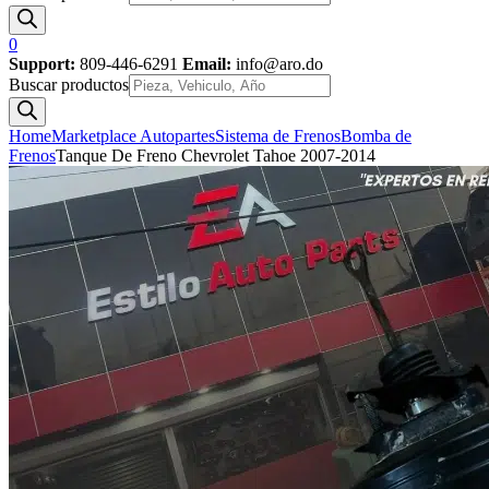
0
Support:
809-446-6291
Email:
info@aro.do
Buscar productos
Home
Marketplace Autopartes
Sistema de Frenos
Bomba de
Frenos
Tanque De Freno Chevrolet Tahoe 2007-2014