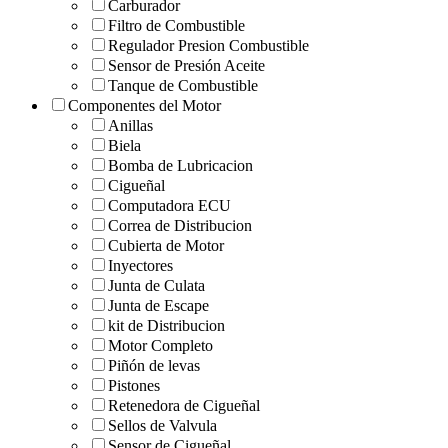
Carburador
Filtro de Combustible
Regulador Presion Combustible
Sensor de Presión Aceite
Tanque de Combustible
Componentes del Motor
Anillas
Biela
Bomba de Lubricacion
Cigueñal
Computadora ECU
Correa de Distribucion
Cubierta de Motor
Inyectores
Junta de Culata
Junta de Escape
kit de Distribucion
Motor Completo
Piñón de levas
Pistones
Retenedora de Cigueñal
Sellos de Valvula
Sensor de Cigueñal