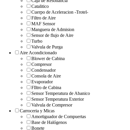
Caja de Resonancia
Catalitico
Cuerpo de Aceleracion -Trotel-
Filtro de Aire
MAF Sensor
Manguera de Admision
Sensor de flujo de Aire
Turbo
Valvula de Purga
Aire Acondicionado
Blower de Cabina
Compresor
Condensador
Consola de Aire
Evaporador
FIltro de Cabina
Sensor Temperatura de Abanico
Sensor Temperatura Exterior
Valvula de Compresor
Carroceria y Micas
Amortiguador de Compuertas
Base de Halógenos
Bonete