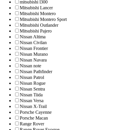
mitsubishi l300
Mitsubishi Lancer
Mitsubishi Montero
Mitsubishi Montero Sport
Mitsubishi Outlander
Mitsubishi Pajero
Nissan Altima
Nissan Civilan
Nissan Frontier
Nissan Murano
Nissan Navara
Nissan note
Nissan Pathfinder
Nissan Patrol
Nissan Rogue
Nissan Sentra
Nissan Tiida
Nissan Versa
Nissan X-Trail
Porsche Cayenne
Porsche Macan
Range Rover
Range Rover Evoque