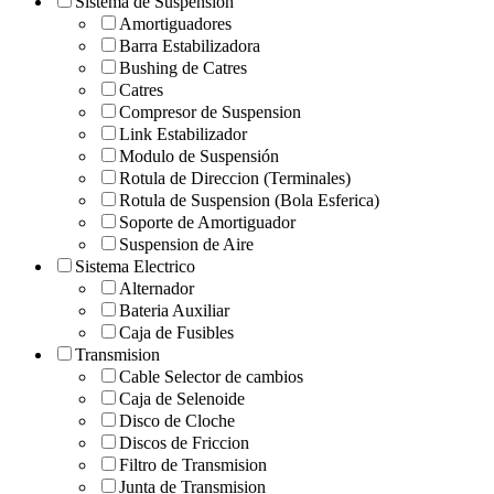
Sistema de Suspension
Amortiguadores
Barra Estabilizadora
Bushing de Catres
Catres
Compresor de Suspension
Link Estabilizador
Modulo de Suspensión
Rotula de Direccion (Terminales)
Rotula de Suspension (Bola Esferica)
Soporte de Amortiguador
Suspension de Aire
Sistema Electrico
Alternador
Bateria Auxiliar
Caja de Fusibles
Transmision
Cable Selector de cambios
Caja de Selenoide
Disco de Cloche
Discos de Friccion
Filtro de Transmision
Junta de Transmision