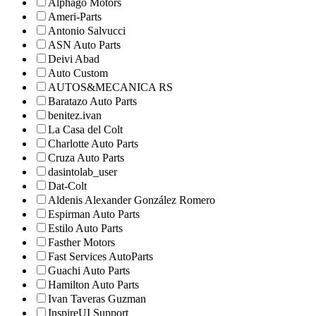
Alphago Motors
Ameri-Parts
Antonio Salvucci
ASN Auto Parts
Deivi Abad
Auto Custom
AUTOS&MECANICA RS
Baratazo Auto Parts
benitez.ivan
La Casa del Colt
Charlotte Auto Parts
Cruza Auto Parts
dasintolab_user
Dat-Colt
Aldenis Alexander González Romero
Espirman Auto Parts
Estilo Auto Parts
Fasther Motors
Fast Services AutoParts
Guachi Auto Parts
Hamilton Auto Parts
Ivan Taveras Guzman
InspireUI Support