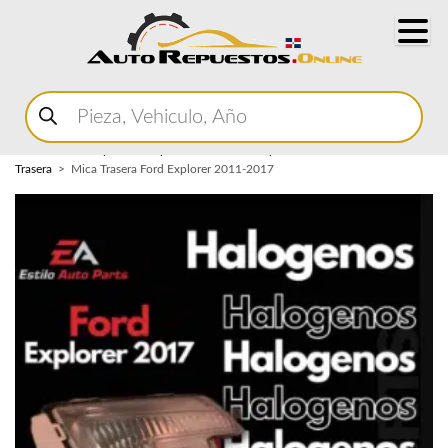
Buscar
productos
Home
Marketplace Autopartes
Carroceria y Micas
Mica
Trasera
Mica Trasera Ford Explorer 2011-2017