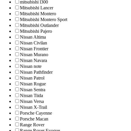
mitsubishi l300
Mitsubishi Lancer
Mitsubishi Montero
Mitsubishi Montero Sport
Mitsubishi Outlander
Mitsubishi Pajero
Nissan Altima
Nissan Civilan
Nissan Frontier
Nissan Murano
Nissan Navara
Nissan note
Nissan Pathfinder
Nissan Patrol
Nissan Rogue
Nissan Sentra
Nissan Tiida
Nissan Versa
Nissan X-Trail
Porsche Cayenne
Porsche Macan
Range Rover
Range Rover Evoque