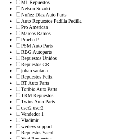
ML Repuestos
Nelson Suzuki
Nuñez Diaz Auto Parts
Auto Repuestos Padilla Padilla
Pro American
Marcos Ramos
Prueba P
PSM Auto Parts
RBG Autoparts
Repuestos Unidos
Repuestos CR
johan santana
Repuestos Felix
RT Auto Parts
Toribio Auto Parts
TRM Repuestos
Twins Auto Parts
user2 user2
Vendedor 1
Vladimir
wedevs support
Repuestos Yacol
Yani Repuestos