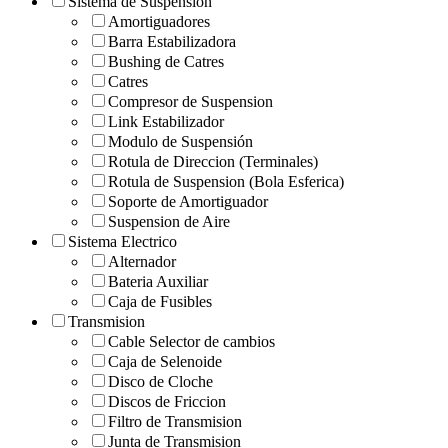
Sistema de Suspension
Amortiguadores
Barra Estabilizadora
Bushing de Catres
Catres
Compresor de Suspension
Link Estabilizador
Modulo de Suspensión
Rotula de Direccion (Terminales)
Rotula de Suspension (Bola Esferica)
Soporte de Amortiguador
Suspension de Aire
Sistema Electrico
Alternador
Bateria Auxiliar
Caja de Fusibles
Transmision
Cable Selector de cambios
Caja de Selenoide
Disco de Cloche
Discos de Friccion
Filtro de Transmision
Junta de Transmision