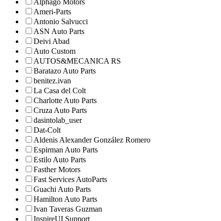
Alphago Motors
Ameri-Parts
Antonio Salvucci
ASN Auto Parts
Deivi Abad
Auto Custom
AUTOS&MECANICA RS
Baratazo Auto Parts
benitez.ivan
La Casa del Colt
Charlotte Auto Parts
Cruza Auto Parts
dasintolab_user
Dat-Colt
Aldenis Alexander González Romero
Espirman Auto Parts
Estilo Auto Parts
Fasther Motors
Fast Services AutoParts
Guachi Auto Parts
Hamilton Auto Parts
Ivan Taveras Guzman
InspireUI Support