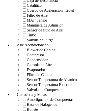
Caja de Resonancia
Catalitico
Cuerpo de Aceleracion -Trotel-
Filtro de Aire
MAF Sensor
Manguera de Admision
Sensor de flujo de Aire
Turbo
Valvula de Purga
Aire Acondicionado
Blower de Cabina
Compresor
Condensador
Consola de Aire
Evaporador
FIltro de Cabina
Sensor Temperatura de Abanico
Sensor Temperatura Exterior
Valvula de Compresor
Carroceria y Micas
Amortiguador de Compuertas
Base de Halógenos
Bonete