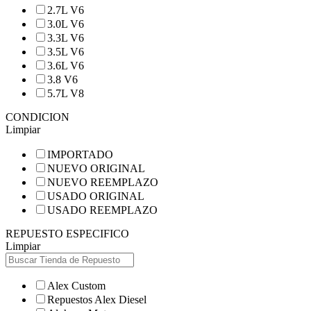
2.7L V6
3.0L V6
3.3L V6
3.5L V6
3.6L V6
3.8 V6
5.7L V8
CONDICION
Limpiar
IMPORTADO
NUEVO ORIGINAL
NUEVO REEMPLAZO
USADO ORIGINAL
USADO REEMPLAZO
REPUESTO ESPECIFICO
Limpiar
Alex Custom
Repuestos Alex Diesel