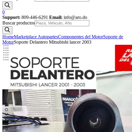
0
Support:
809-446-6291
Email:
info@aro.do
Buscar productos
Home
Marketplace Autopartes
Componentes del Motor
Soporte de
Motor
Soporte Delantero Mitsubishi lancer 2003