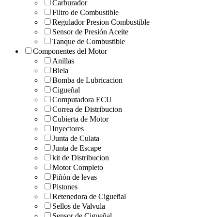
Carburador
Filtro de Combustible
Regulador Presion Combustible
Sensor de Presión Aceite
Tanque de Combustible
Componentes del Motor
Anillas
Biela
Bomba de Lubricacion
Cigueñal
Computadora ECU
Correa de Distribucion
Cubierta de Motor
Inyectores
Junta de Culata
Junta de Escape
kit de Distribucion
Motor Completo
Piñón de levas
Pistones
Retenedora de Cigueñal
Sellos de Valvula
Sensor de Cigueñal