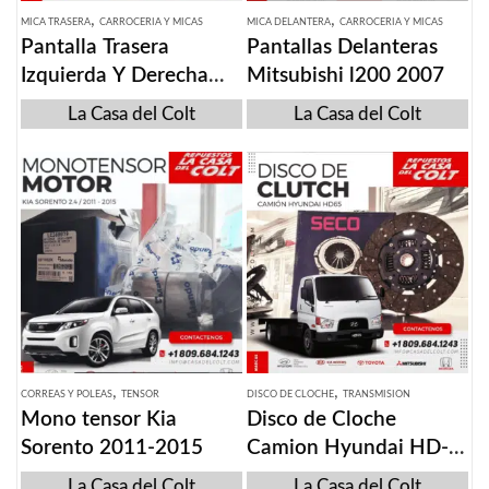
,
,
MICA TRASERA
CARROCERIA Y MICAS
MICA DELANTERA
CARROCERIA Y MICAS
Pantalla Trasera
Pantallas Delanteras
Izquierda Y Derecha
Mitsubishi l200 2007
Kia K5 2011-2013
La Casa del Colt
La Casa del Colt
,
,
CORREAS Y POLEAS
TENSOR
DISCO DE CLOCHE
TRANSMISION
Mono tensor Kia
Disco de Cloche
Sorento 2011-2015
Camion Hyundai HD-
65
La Casa del Colt
La Casa del Colt