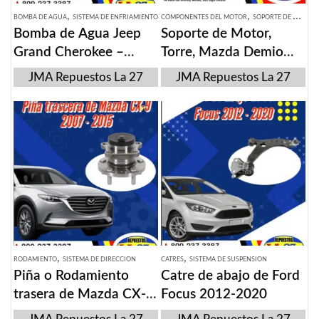
,
,
BOMBA DE AGUA
SISTEMA DE ENFRIAMIENTO
COMPONENTES DEL MOTOR
SOPORTE DE MOTOR
Bomba de Agua Jeep
Soporte de Motor,
Grand Cherokee –
Torre, Mazda Demio
Dodge Dakota 2007-
2007-2015
JMA Repuestos La 27
JMA Repuestos La 27
2009
,
,
RODAMIENTO
SISTEMA DE DIRECCION
CATRES
SISTEMA DE SUSPENSION
Piña o Rodamiento
Catre de abajo de Ford
trasera de Mazda CX-9
Focus 2012-2020
2007-2015