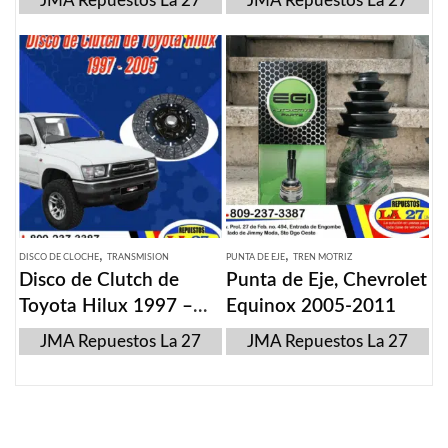
JMA Repuestos La 27
JMA Repuestos La 27
,
,
DISCO DE CLOCHE
TRANSMISION
PUNTA DE EJE
TREN MOTRIZ
Disco de Clutch de
Punta de Eje, Chevrolet
Toyota Hilux 1997 –
Equinox 2005-2011
2005
JMA Repuestos La 27
JMA Repuestos La 27