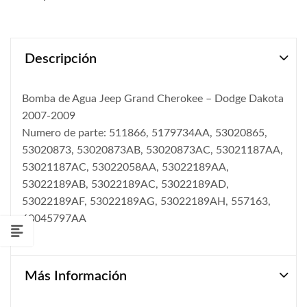
Descripción
Bomba de Agua Jeep Grand Cherokee – Dodge Dakota
2007-2009
Numero de parte: 511866, 5179734AA, 53020865,
53020873, 53020873AB, 53020873AC, 53021187AA,
53021187AC, 53022058AA, 53022189AA,
53022189AB, 53022189AC, 53022189AD,
53022189AF, 53022189AG, 53022189AH, 557163,
68045797AA
Más Información