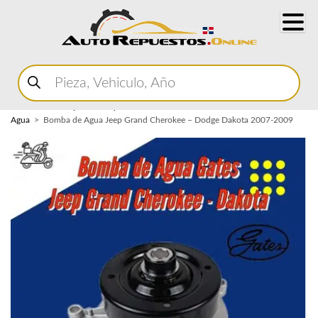
Buscar
productos
Home
Marketplace Autopartes
Sistema de Enfriamiento
Bomba de
Agua
Bomba de Agua Jeep Grand Cherokee – Dodge Dakota 2007-2009