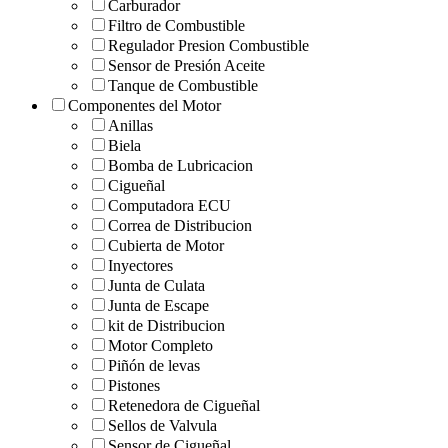
Carburador
Filtro de Combustible
Regulador Presion Combustible
Sensor de Presión Aceite
Tanque de Combustible
Componentes del Motor
Anillas
Biela
Bomba de Lubricacion
Cigueñal
Computadora ECU
Correa de Distribucion
Cubierta de Motor
Inyectores
Junta de Culata
Junta de Escape
kit de Distribucion
Motor Completo
Piñón de levas
Pistones
Retenedora de Cigueñal
Sellos de Valvula
Sensor de Cigueñal