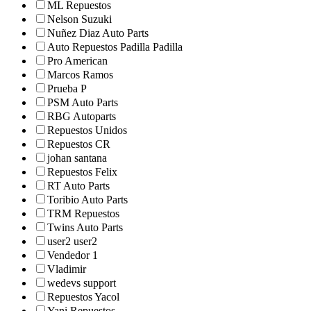
ML Repuestos
Nelson Suzuki
Nuñez Diaz Auto Parts
Auto Repuestos Padilla Padilla
Pro American
Marcos Ramos
Prueba P
PSM Auto Parts
RBG Autoparts
Repuestos Unidos
Repuestos CR
johan santana
Repuestos Felix
RT Auto Parts
Toribio Auto Parts
TRM Repuestos
Twins Auto Parts
user2 user2
Vendedor 1
Vladimir
wedevs support
Repuestos Yacol
Yani Repuestos