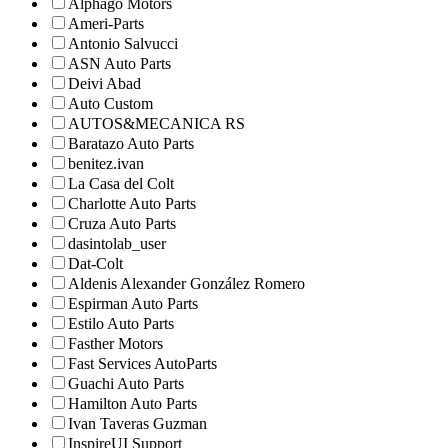
Alphago Motors
Ameri-Parts
Antonio Salvucci
ASN Auto Parts
Deivi Abad
Auto Custom
AUTOS&MECANICA RS
Baratazo Auto Parts
benitez.ivan
La Casa del Colt
Charlotte Auto Parts
Cruza Auto Parts
dasintolab_user
Dat-Colt
Aldenis Alexander González Romero
Espirman Auto Parts
Estilo Auto Parts
Fasther Motors
Fast Services AutoParts
Guachi Auto Parts
Hamilton Auto Parts
Ivan Taveras Guzman
InspireUI Support