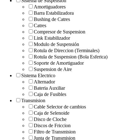
Sistema de Suspension
Amortiguadores
Barra Estabilizadora
Bushing de Catres
Catres
Compresor de Suspension
Link Estabilizador
Modulo de Suspensión
Rotula de Direccion (Terminales)
Rotula de Suspension (Bola Esferica)
Soporte de Amortiguador
Suspension de Aire
Sistema Electrico
Alternador
Bateria Auxiliar
Caja de Fusibles
Transmision
Cable Selector de cambios
Caja de Selenoide
Disco de Cloche
Discos de Friccion
Filtro de Transmision
Junta de Transmision