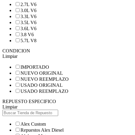
2.7L V6
3.0L V6
3.3L V6
3.5L V6
3.6L V6
3.8 V6
5.7L V8
CONDICION
Limpiar
IMPORTADO
NUEVO ORIGINAL
NUEVO REEMPLAZO
USADO ORIGINAL
USADO REEMPLAZO
REPUESTO ESPECIFICO
Limpiar
Alex Custom
Repuestos Alex Diesel