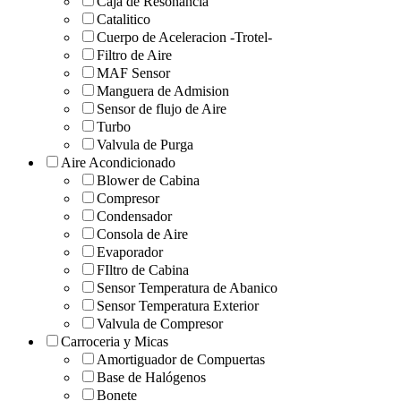
Caja de Resonancia
Catalitico
Cuerpo de Aceleracion -Trotel-
Filtro de Aire
MAF Sensor
Manguera de Admision
Sensor de flujo de Aire
Turbo
Valvula de Purga
Aire Acondicionado
Blower de Cabina
Compresor
Condensador
Consola de Aire
Evaporador
FIltro de Cabina
Sensor Temperatura de Abanico
Sensor Temperatura Exterior
Valvula de Compresor
Carroceria y Micas
Amortiguador de Compuertas
Base de Halógenos
Bonete