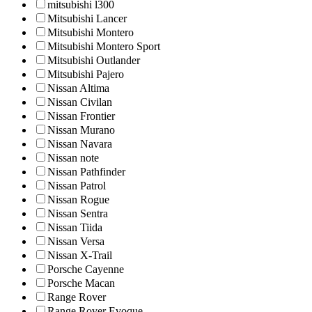
mitsubishi l300
Mitsubishi Lancer
Mitsubishi Montero
Mitsubishi Montero Sport
Mitsubishi Outlander
Mitsubishi Pajero
Nissan Altima
Nissan Civilan
Nissan Frontier
Nissan Murano
Nissan Navara
Nissan note
Nissan Pathfinder
Nissan Patrol
Nissan Rogue
Nissan Sentra
Nissan Tiida
Nissan Versa
Nissan X-Trail
Porsche Cayenne
Porsche Macan
Range Rover
Range Rover Evoque