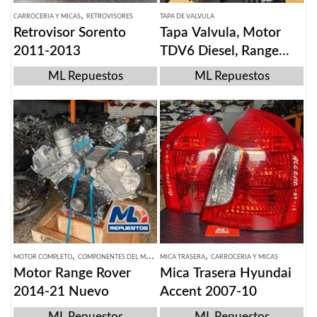
,
CARROCERIA Y MICAS
RETROVISORES
TAPA DE VALVULA
Retrovisor Sorento
Tapa Valvula, Motor
2011-2013
TDV6 Diesel, Range
Rover/Jaguar 2009-
ML Repuestos
ML Repuestos
2018
,
,
MOTOR COMPLETO
COMPONENTES DEL MOTOR
MICA TRASERA
CARROCERIA Y MICAS
Motor Range Rover
Mica Trasera Hyundai
2014-21 Nuevo
Accent 2007-10
ML Repuestos
ML Repuestos