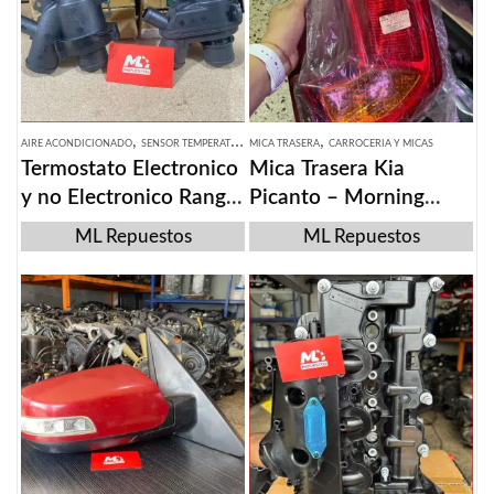
,
,
AIRE ACONDICIONADO
SENSOR TEMPERATURA EXTERIOR
MICA TRASERA
CARROCERIA Y MICAS
Termostato Electronico
Mica Trasera Kia
y no Electronico Range
Picanto – Morning
Rover 2014-2022
2011-2014
ML Repuestos
ML Repuestos