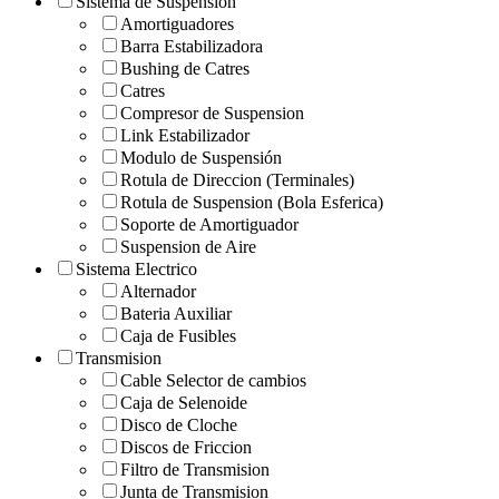
Sistema de Suspension
Amortiguadores
Barra Estabilizadora
Bushing de Catres
Catres
Compresor de Suspension
Link Estabilizador
Modulo de Suspensión
Rotula de Direccion (Terminales)
Rotula de Suspension (Bola Esferica)
Soporte de Amortiguador
Suspension de Aire
Sistema Electrico
Alternador
Bateria Auxiliar
Caja de Fusibles
Transmision
Cable Selector de cambios
Caja de Selenoide
Disco de Cloche
Discos de Friccion
Filtro de Transmision
Junta de Transmision