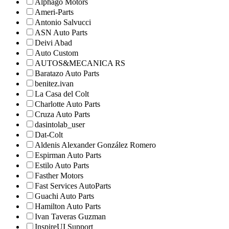
Alphago Motors
Ameri-Parts
Antonio Salvucci
ASN Auto Parts
Deivi Abad
Auto Custom
AUTOS&MECANICA RS
Baratazo Auto Parts
benitez.ivan
La Casa del Colt
Charlotte Auto Parts
Cruza Auto Parts
dasintolab_user
Dat-Colt
Aldenis Alexander González Romero
Espirman Auto Parts
Estilo Auto Parts
Fasther Motors
Fast Services AutoParts
Guachi Auto Parts
Hamilton Auto Parts
Ivan Taveras Guzman
InspireUI Support