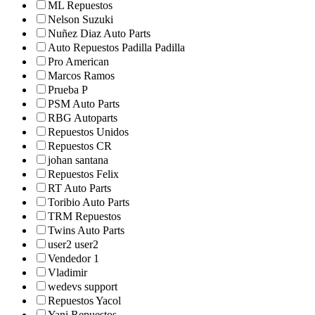
ML Repuestos
Nelson Suzuki
Nuñez Diaz Auto Parts
Auto Repuestos Padilla Padilla
Pro American
Marcos Ramos
Prueba P
PSM Auto Parts
RBG Autoparts
Repuestos Unidos
Repuestos CR
johan santana
Repuestos Felix
RT Auto Parts
Toribio Auto Parts
TRM Repuestos
Twins Auto Parts
user2 user2
Vendedor 1
Vladimir
wedevs support
Repuestos Yacol
Yani Repuestos