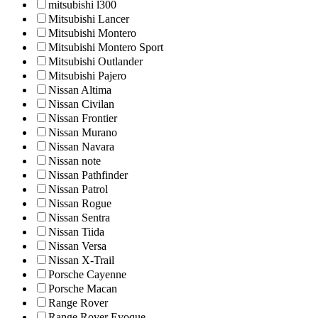
mitsubishi l300
Mitsubishi Lancer
Mitsubishi Montero
Mitsubishi Montero Sport
Mitsubishi Outlander
Mitsubishi Pajero
Nissan Altima
Nissan Civilan
Nissan Frontier
Nissan Murano
Nissan Navara
Nissan note
Nissan Pathfinder
Nissan Patrol
Nissan Rogue
Nissan Sentra
Nissan Tiida
Nissan Versa
Nissan X-Trail
Porsche Cayenne
Porsche Macan
Range Rover
Range Rover Evoque