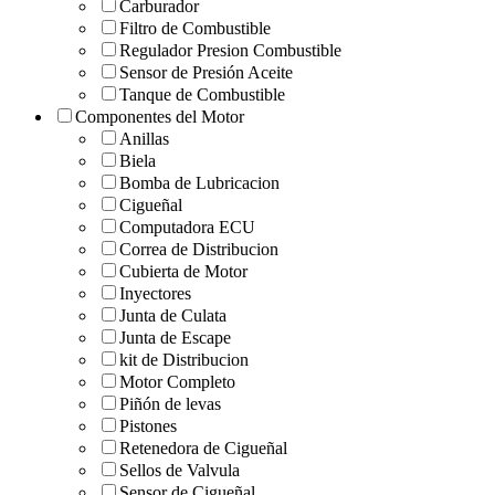
Carburador
Filtro de Combustible
Regulador Presion Combustible
Sensor de Presión Aceite
Tanque de Combustible
Componentes del Motor
Anillas
Biela
Bomba de Lubricacion
Cigueñal
Computadora ECU
Correa de Distribucion
Cubierta de Motor
Inyectores
Junta de Culata
Junta de Escape
kit de Distribucion
Motor Completo
Piñón de levas
Pistones
Retenedora de Cigueñal
Sellos de Valvula
Sensor de Cigueñal