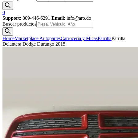
0
Support:
809-446-6291
Email:
info@aro.do
Buscar productos
Home
Marketplace Autopartes
Carroceria y Micas
Parrilla
Parrilla
Delantera Dodge Durango 2015