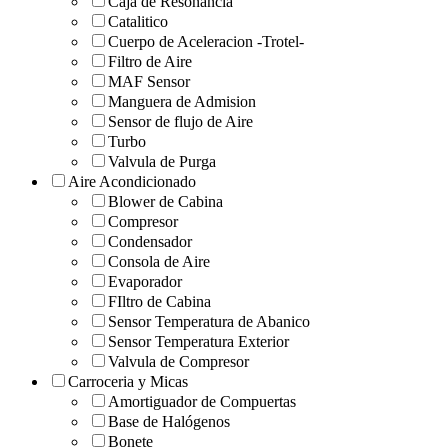
Caja de Resonancia
Catalitico
Cuerpo de Aceleracion -Trotel-
Filtro de Aire
MAF Sensor
Manguera de Admision
Sensor de flujo de Aire
Turbo
Valvula de Purga
Aire Acondicionado
Blower de Cabina
Compresor
Condensador
Consola de Aire
Evaporador
FIltro de Cabina
Sensor Temperatura de Abanico
Sensor Temperatura Exterior
Valvula de Compresor
Carroceria y Micas
Amortiguador de Compuertas
Base de Halógenos
Bonete