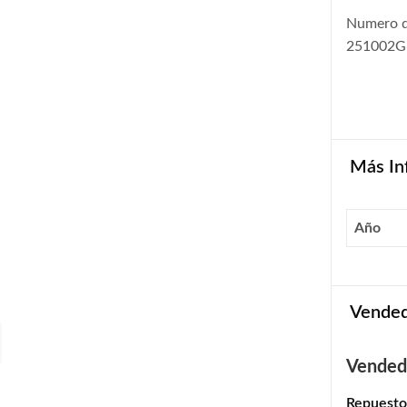
Numero d
251002G
Más In
Año
Vende
Vended
Repuesto