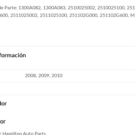
e Parte: 1300A082, 1300A083, 2510025002, 2510025100, 2
600, 2511025002, 2511025100, 251102G000, 251102G600, 
formación
2008, 2009, 2010
dor
or
:
Hamilton Auto Parts