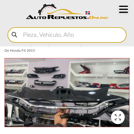
Buscar
productos
Home
Marketplace Autopartes
Carroceria y Micas
Parrilla
Parrilla
De Honda Fit 2015