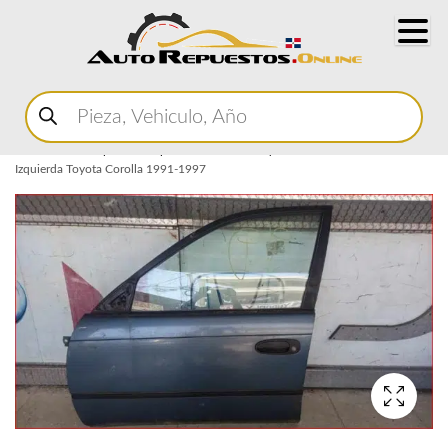
Buscar
productos
Home
Marketplace Autopartes
Carroceria y Micas
Puertas
Puertas
Izquierda Toyota Corolla 1991-1997