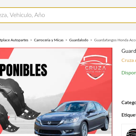
tplace Autopartes
Carroceria y Micas
Guardalodo
Guardafangos Honda Acc
Guard
Cruza 
Dispon
Guarda
Catego
Etique