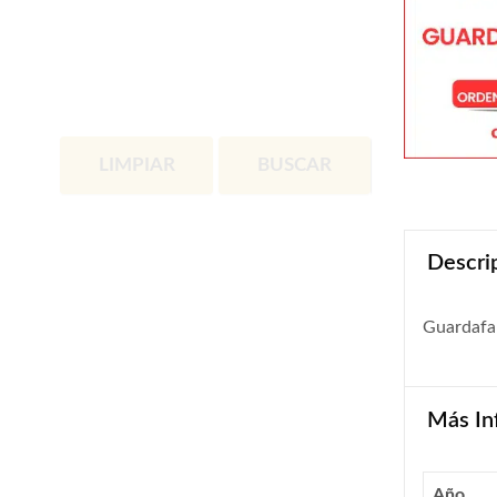
LIMPIAR
BUSCAR
Descri
Guardafa
Más In
Año