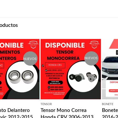
oductos
TENSOR
BONETE
to Delantero
Tensor Mono Correa
Bonete
vic 2012-2015
Honda CRV 2006-2013
2016-