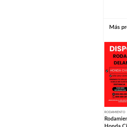
Más pr
RODAMIENTO
Rodamien
Honda Ci