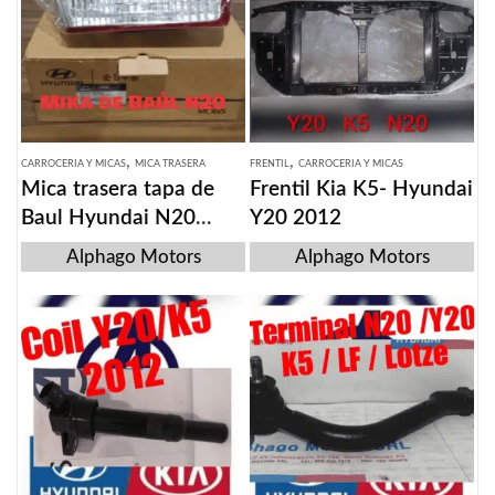
,
,
CARROCERIA Y MICAS
MICA TRASERA
FRENTIL
CARROCERIA Y MICAS
Mica trasera tapa de
Frentil Kia K5- Hyundai
Baul Hyundai N20
Y20 2012
2007
Alphago Motors
Alphago Motors