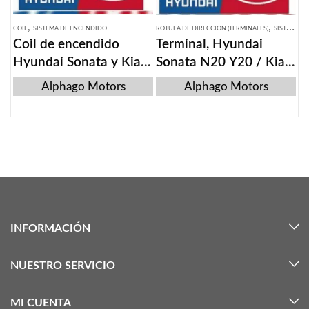
,
,
COIL
SISTEMA DE ENCENDIDO
ROTULA DE DIRECCION (TERMINALES)
SISTEMA DE SUSPENSION
Coil de encendido
Terminal, Hyundai
Hyundai Sonata y Kia
Sonata N20 Y20 / Kia
K5 2012
K5, Kia Lotze
Alphago Motors
Alphago Motors
INFORMACIÓN
NUESTRO SERVICIO
MI CUENTA