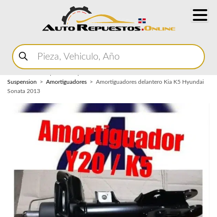
Buscar
productos
Home
Marketplace Autopartes
Sistema de
Suspension
Amortiguadores
Amortiguadores delantero Kia K5 Hyundai
Sonata 2013