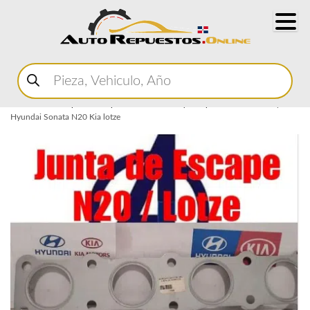
Buscar
productos
Home
Marketplace Autopartes
Admision y Escape
Junta de escape
Hyundai Sonata N20 Kia lotze