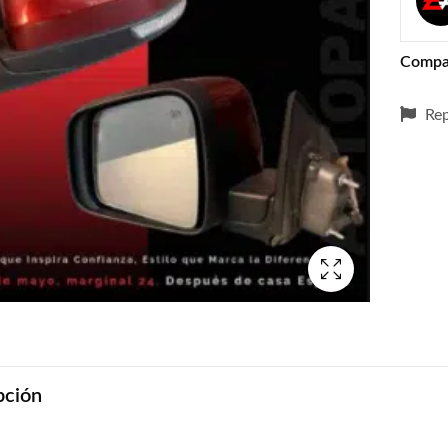
Compa
Rep
pción