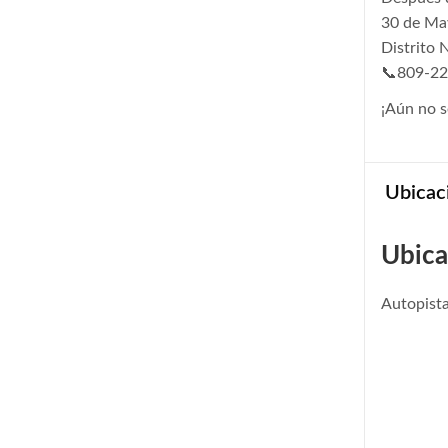
30 de May
Distrito 
📞809-2
¡Aún no s
Ubicac
Ubica
Autopist