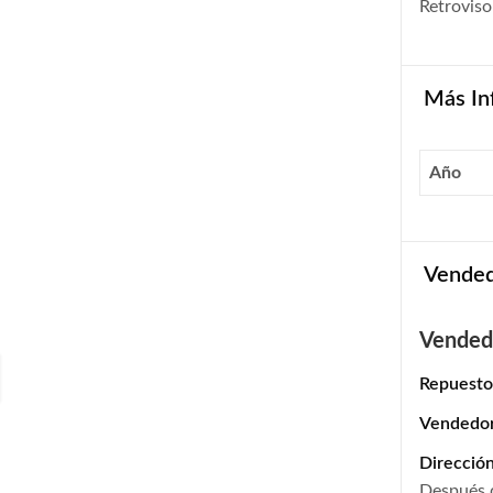
Retrovis
Más In
Año
Vende
Vended
Repuesto
Vendedo
Dirección
Después 