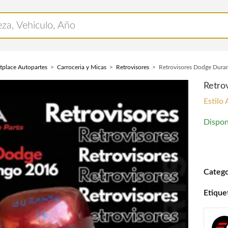
tplace Autopartes
Carroceria y Micas
Retrovisores
Retrovisores Dodge Dur
Retro
Estilo
Dispon
Retrov
Catego
Etique