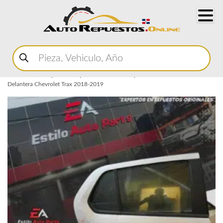
Buscar
productos
Home
Marketplace Autopartes
Carroceria y Micas
Puertas
Puerta
Delantera Chevrolet Trax 2018-2019