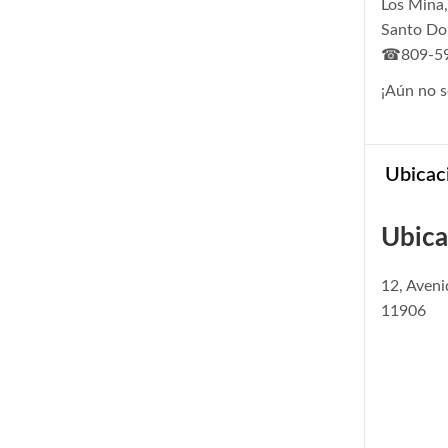
Los Mina
Santo D
☎809-59
¡Aún no s
Ubicac
Ubica
12, Aven
11906