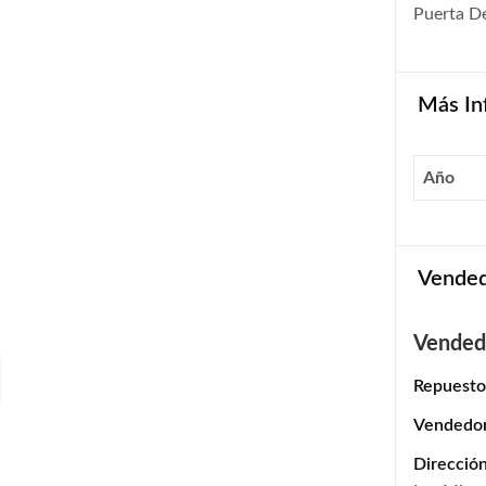
Puerta D
Más In
Año
Vende
Vended
Repuesto
Vendedo
Dirección