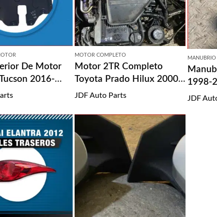
MOTOR
MOTOR COMPLETO
MANUBRIO
ferior De Motor
Motor 2TR Completo
Manubr
Tucson 2016-
Toyota Prado Hilux 2000-
1998-
2007
arts
JDF Auto Parts
JDF Aut