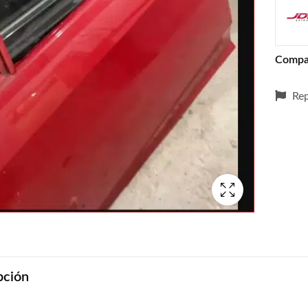
Compa
Rep
pción