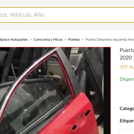
tplace Autopartes
Carroceria y Micas
Puertas
Puerta Delantera Izquierda H
Puert
2020
JDF Au
Dispon
Puerta
Catego
Etique