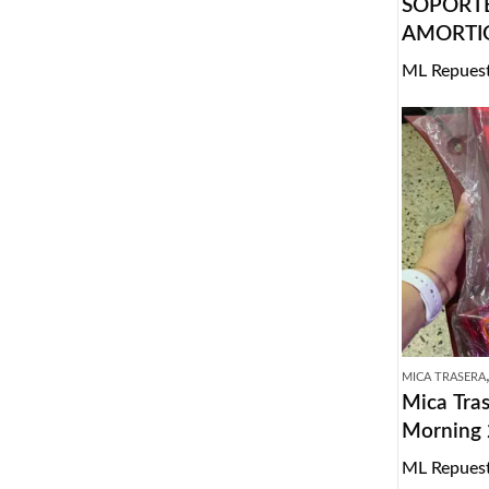
SOPORT
AMORTI
JAGUAR 
ML Repues
MICA TRASERA
Mica Tras
Morning
ML Repues