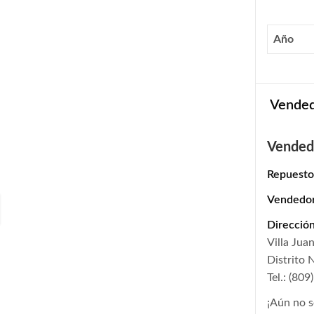
Año
Vende
Vended
Repuesto
Vendedo
Dirección
Villa Jua
Distrito 
Tel.: (80
¡Aún no s