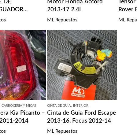
E DE
Motor Honda Accord
Tensor
GUADOR
2013-17 2.4L
Rover 
2003-2014
tos
ML Repuestos
ML Repu
,
,
CARROCERIA Y MICAS
CINTA DE GUIA
INTERIOR
era Kia Picanto –
Cinta de Guia Ford Escape
 2011-2014
2013-16, Focus 2012-14
tos
ML Repuestos