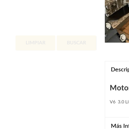
LIMPIAR
BUSCAR
Descri
Motor
V6 3.0 Li
Más In