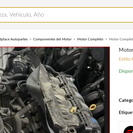
tplace Autopartes
Componentes del Motor
Motor Completo
Motor Complet
Motor
Estilo
Dispon
Motor 
Catego
Etique