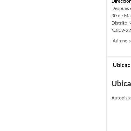
Dirección
Después 
30 de May
Distrito 
📞809-2
¡Aún no s
Ubicac
Ubica
Autopist