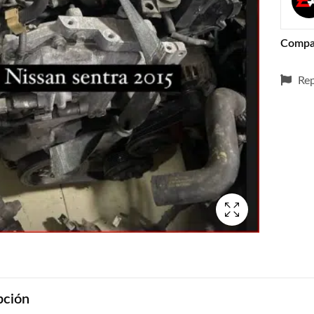
Compa
Rep
pción