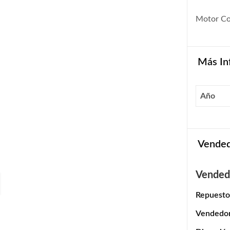
Motor Co
Más In
Año
Vende
Vended
Repuesto
Vendedo