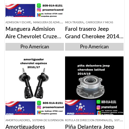
,
,
ADMISION Y ESCAPE
MANGUERA DE ADMISION
MICA TRASERA
CARROCERIA Y MICAS
Manguera Admision
Farol trasero Jeep
Aire Chevrolet Cruze
Grand Cherokee 2014-
2012-15
2019
Pro American
Pro American
,
,
AMORTIGUADORES
SISTEMA DE SUSPENSION
ROTULA DE DIRECCION (TERMINALES)
SISTEMA DE SUSPENSION
Amortiguadores
Piña Delantera Jeep