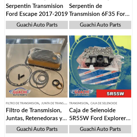
Serpentin Transmision
Serpentin de
Ford Escape 2017-2019
Transmision 6F35 Ford
Escape 2013-2015
Guachi Auto Parts
Guachi Auto Parts
,
,
,
,
FILTRO DE TRANSMISION
JUNTA DE TRANSMISION
TRANSMISION
RETENEDORA DE TRASMISION
CAJA DE SELENOIDE
SELLOS DE T
Filtro de Transmision,
Caja de Selenoide
Juntas, Retenedoras y
5R55W Ford Explorer
Sellos de Mitsubishi
2002-2010
Guachi Auto Parts
Guachi Auto Parts
Montero Sport 2000