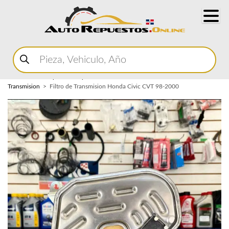
Buscar
productos
Home
Marketplace Autopartes
Transmision
Filtro de
Transmision
Filtro de Transmision Honda Civic CVT 98-2000