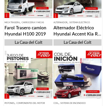
,
,
MICA TRASERA
CARROCERIA Y MICAS
ALTERNADOR
SISTEMA ELECTRICO
Farol Trasero camion
Alternador Eléctrico
Hyundai H100 2019
Hyundai Accent Kia Rio
y K5 2011-2015
La Casa del Colt
La Casa del Colt
,
,
PISTONES
COMPONENTES DEL MOTOR
COIL
SISTEMA DE ENCENDIDO