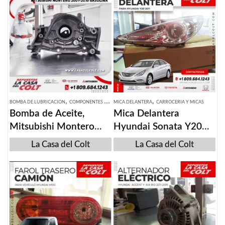
,
,
BOMBA DE LUBRICACION
COMPONENTES DEL MOTOR
MICA DELANTERA
CARROCERIA Y MICAS
Bomba de Aceite,
Mica Delantera
Mitsubishi Montero
Hyundai Sonata Y20
2001-2010
2012
La Casa del Colt
La Casa del Colt