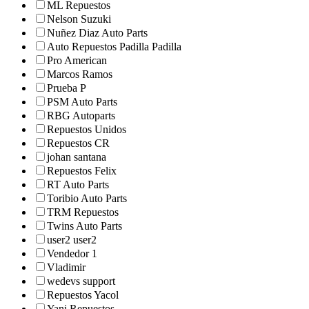
ML Repuestos
Nelson Suzuki
Nuñez Diaz Auto Parts
Auto Repuestos Padilla Padilla
Pro American
Marcos Ramos
Prueba P
PSM Auto Parts
RBG Autoparts
Repuestos Unidos
Repuestos CR
johan santana
Repuestos Felix
RT Auto Parts
Toribio Auto Parts
TRM Repuestos
Twins Auto Parts
user2 user2
Vendedor 1
Vladimir
wedevs support
Repuestos Yacol
Yani Repuestos