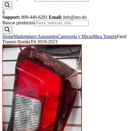
0
Support:
809-446-6291
Email:
info@aro.do
Buscar productos
Home
Marketplace Autopartes
Carroceria y Micas
Mica Trasera
Farol
Trasero Honda Fit 2019-2023