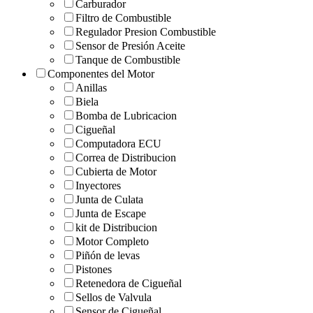
Carburador
Filtro de Combustible
Regulador Presion Combustible
Sensor de Presión Aceite
Tanque de Combustible
Componentes del Motor
Anillas
Biela
Bomba de Lubricacion
Cigueñal
Computadora ECU
Correa de Distribucion
Cubierta de Motor
Inyectores
Junta de Culata
Junta de Escape
kit de Distribucion
Motor Completo
Piñón de levas
Pistones
Retenedora de Cigueñal
Sellos de Valvula
Sensor de Cigueñal