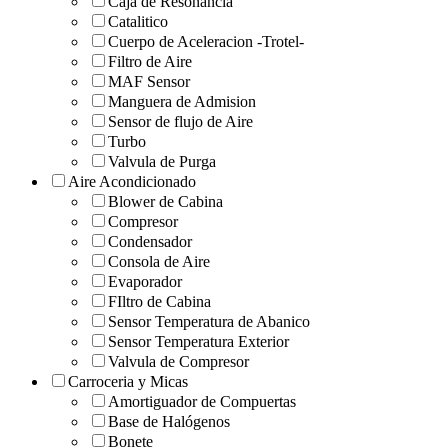
Caja de Resonancia
Catalitico
Cuerpo de Aceleracion -Trotel-
Filtro de Aire
MAF Sensor
Manguera de Admision
Sensor de flujo de Aire
Turbo
Valvula de Purga
Aire Acondicionado
Blower de Cabina
Compresor
Condensador
Consola de Aire
Evaporador
FIltro de Cabina
Sensor Temperatura de Abanico
Sensor Temperatura Exterior
Valvula de Compresor
Carroceria y Micas
Amortiguador de Compuertas
Base de Halógenos
Bonete