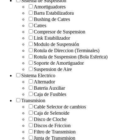
Sistema de Suspension
Amortiguadores
Barra Estabilizadora
Bushing de Catres
Catres
Compresor de Suspension
Link Estabilizador
Modulo de Suspensión
Rotula de Direccion (Terminales)
Rotula de Suspension (Bola Esferica)
Soporte de Amortiguador
Suspension de Aire
Sistema Electrico
Alternador
Bateria Auxiliar
Caja de Fusibles
Transmision
Cable Selector de cambios
Caja de Selenoide
Disco de Cloche
Discos de Friccion
Filtro de Transmision
Junta de Transmision