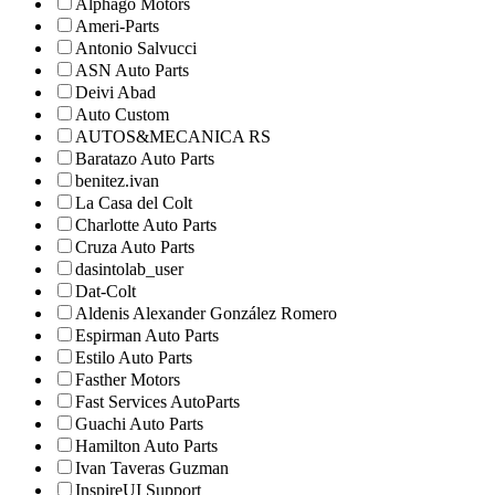
Alphago Motors
Ameri-Parts
Antonio Salvucci
ASN Auto Parts
Deivi Abad
Auto Custom
AUTOS&MECANICA RS
Baratazo Auto Parts
benitez.ivan
La Casa del Colt
Charlotte Auto Parts
Cruza Auto Parts
dasintolab_user
Dat-Colt
Aldenis Alexander González Romero
Espirman Auto Parts
Estilo Auto Parts
Fasther Motors
Fast Services AutoParts
Guachi Auto Parts
Hamilton Auto Parts
Ivan Taveras Guzman
InspireUI Support