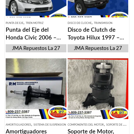
,
,
PUNTA DE EJE
TREN MOTRIZ
DISCO DE CLOCHE
TRANSMISION
Punta del Eje del
Disco de Clutch de
Honda Civic 2006 –
Toyota Hilux 1997 –
2011
2005
JMA Repuestos La 27
JMA Repuestos La 27
,
,
AMORTIGUADORES
SISTEMA DE SUSPENSION
COMPONENTES DEL MOTOR
SOPORTE DE MOTOR
Amortiguadores
Soporte de Motor,