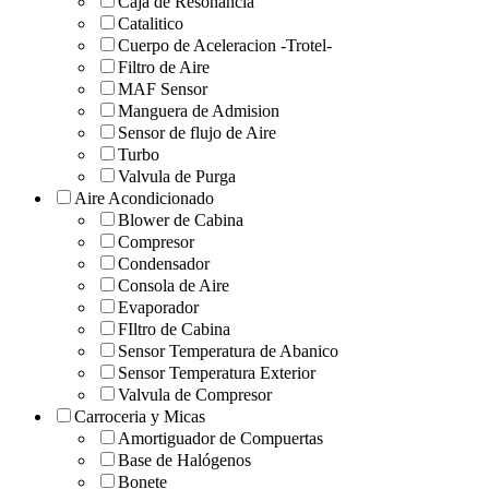
Caja de Resonancia
Catalitico
Cuerpo de Aceleracion -Trotel-
Filtro de Aire
MAF Sensor
Manguera de Admision
Sensor de flujo de Aire
Turbo
Valvula de Purga
Aire Acondicionado
Blower de Cabina
Compresor
Condensador
Consola de Aire
Evaporador
FIltro de Cabina
Sensor Temperatura de Abanico
Sensor Temperatura Exterior
Valvula de Compresor
Carroceria y Micas
Amortiguador de Compuertas
Base de Halógenos
Bonete