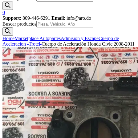
0
Support:
809-446-6291
Email:
info@aro.do
Buscar productos
Home
Marketplace Autopartes
Admision y Escape
Cuerpo de
Aceleracion -Trotel-
Cuerpo de Aceleración Honda Civic 2008-2011