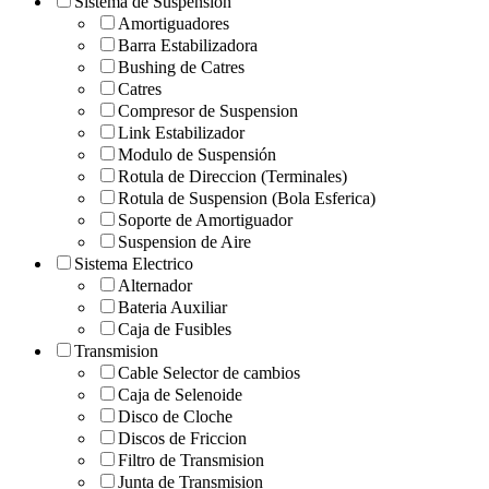
Sistema de Suspension
Amortiguadores
Barra Estabilizadora
Bushing de Catres
Catres
Compresor de Suspension
Link Estabilizador
Modulo de Suspensión
Rotula de Direccion (Terminales)
Rotula de Suspension (Bola Esferica)
Soporte de Amortiguador
Suspension de Aire
Sistema Electrico
Alternador
Bateria Auxiliar
Caja de Fusibles
Transmision
Cable Selector de cambios
Caja de Selenoide
Disco de Cloche
Discos de Friccion
Filtro de Transmision
Junta de Transmision