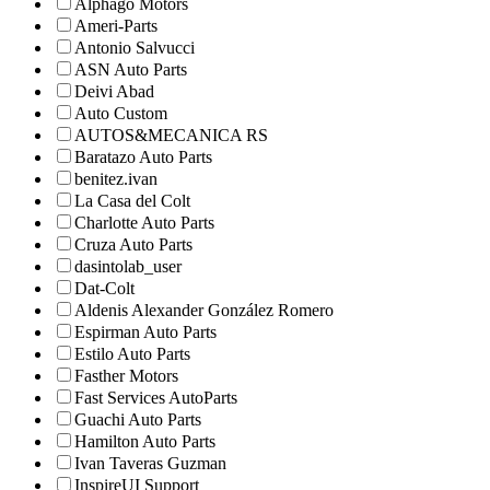
Alphago Motors
Ameri-Parts
Antonio Salvucci
ASN Auto Parts
Deivi Abad
Auto Custom
AUTOS&MECANICA RS
Baratazo Auto Parts
benitez.ivan
La Casa del Colt
Charlotte Auto Parts
Cruza Auto Parts
dasintolab_user
Dat-Colt
Aldenis Alexander González Romero
Espirman Auto Parts
Estilo Auto Parts
Fasther Motors
Fast Services AutoParts
Guachi Auto Parts
Hamilton Auto Parts
Ivan Taveras Guzman
InspireUI Support