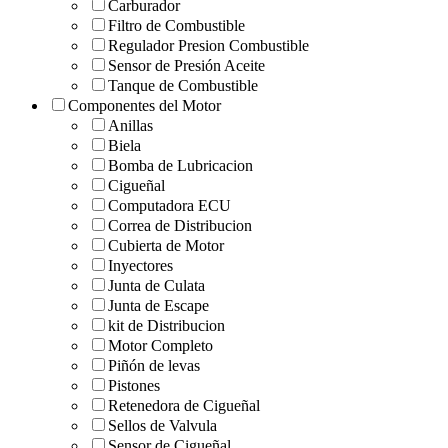
Carburador
Filtro de Combustible
Regulador Presion Combustible
Sensor de Presión Aceite
Tanque de Combustible
Componentes del Motor
Anillas
Biela
Bomba de Lubricacion
Cigueñal
Computadora ECU
Correa de Distribucion
Cubierta de Motor
Inyectores
Junta de Culata
Junta de Escape
kit de Distribucion
Motor Completo
Piñón de levas
Pistones
Retenedora de Cigueñal
Sellos de Valvula
Sensor de Cigueñal