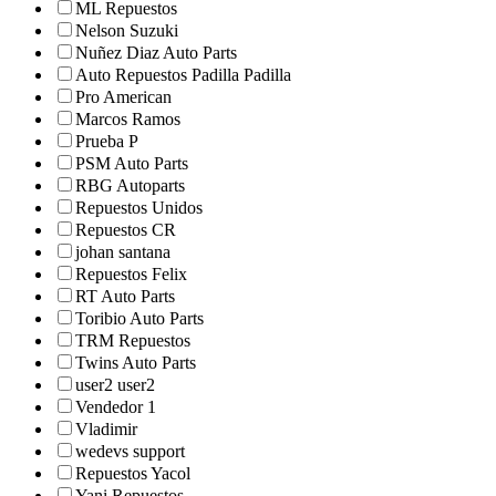
ML Repuestos
Nelson Suzuki
Nuñez Diaz Auto Parts
Auto Repuestos Padilla Padilla
Pro American
Marcos Ramos
Prueba P
PSM Auto Parts
RBG Autoparts
Repuestos Unidos
Repuestos CR
johan santana
Repuestos Felix
RT Auto Parts
Toribio Auto Parts
TRM Repuestos
Twins Auto Parts
user2 user2
Vendedor 1
Vladimir
wedevs support
Repuestos Yacol
Yani Repuestos