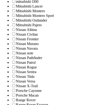
mitsubishi l300
Mitsubishi Lancer
Mitsubishi Montero
Mitsubishi Montero Sport
Mitsubishi Outlander
Mitsubishi Pajero
Nissan Altima
Nissan Civilan
Nissan Frontier
Nissan Murano
Nissan Navara
Nissan note
Nissan Pathfinder
Nissan Patrol
Nissan Rogue
Nissan Sentra
Nissan Tiida
Nissan Versa
Nissan X-Trail
Porsche Cayenne
Porsche Macan
Range Rover
Range Rover Evoque