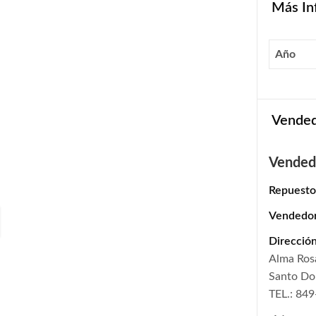
Más In
Año
Vende
Vended
Repuesto
Vendedo
Dirección
Alma Ros
Santo D
TEL.: 84