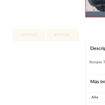
LIMPIAR
BUSCAR
Descri
Bumper T
Más In
Año