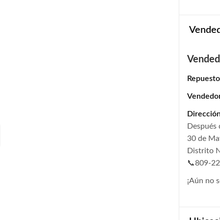
Vende
Vended
Repuesto
Vendedo
Dirección
Después 
30 de May
Distrito 
📞809-2
¡Aún no s