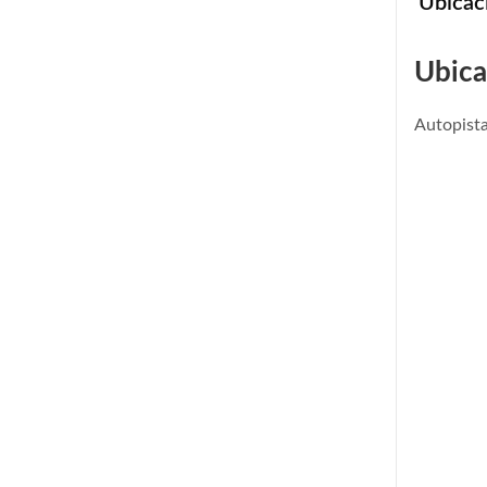
Ubicac
Ubica
Autopist