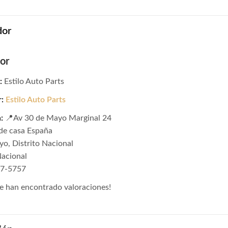
dor
or
:
Estilo Auto Parts
r:
Estilo Auto Parts
:
📍Av 30 de Mayo Marginal 24
de casa España
o, Distrito Nacional
Nacional
27-5757
e han encontrado valoraciones!