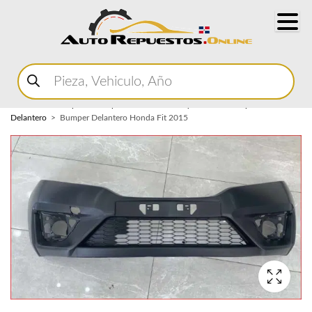
Buscar
productos
Home
Marketplace Autopartes
Carroceria y Micas
Bumper
Delantero
Bumper Delantero Honda Fit 2015