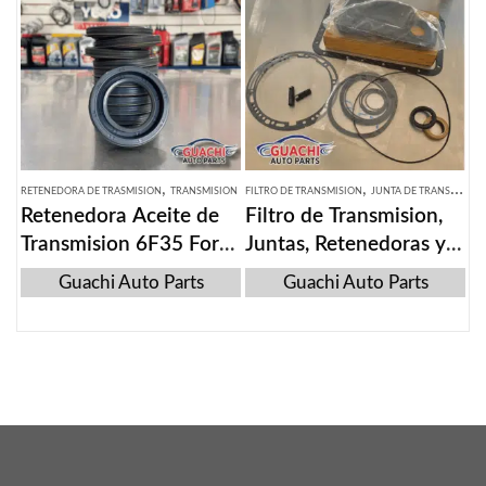
,
,
RETENEDORA DE TRASMISION
TRANSMISION
FILTRO DE TRANSMISION
JUNTA DE TRANSMISION
Retenedora Aceite de
Filtro de Transmision,
Transmision 6F35 Ford
Juntas, Retenedoras y
Escape 2013-2015
Sellos de Mitsubishi
Guachi Auto Parts
Guachi Auto Parts
Montero Sport 2000