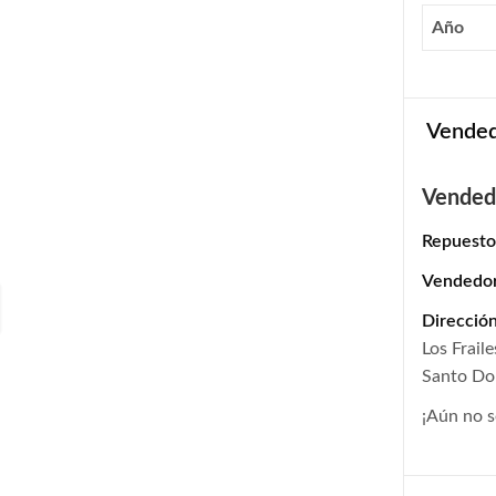
Año
Vende
Vended
Repuesto
Vendedo
Dirección
Los Frail
Santo D
¡Aún no s