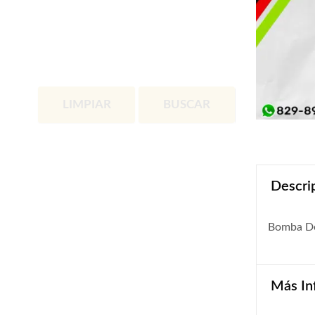
LIMPIAR
BUSCAR
Descri
Bomba De
Más In