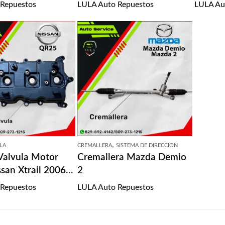
2017
 Repuestos
LULA Auto Repuestos
LULA Au
,
ULA
CREMALLERA
SISTEMA DE DIRECCION
Valvula Motor
Cremallera Mazda Demio
san Xtrail 2006-
2
 Repuestos
LULA Auto Repuestos