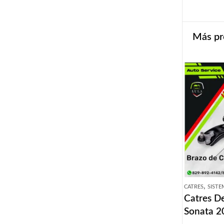
Más pr
,
CATRES
SISTE
Catres D
Sonata 2