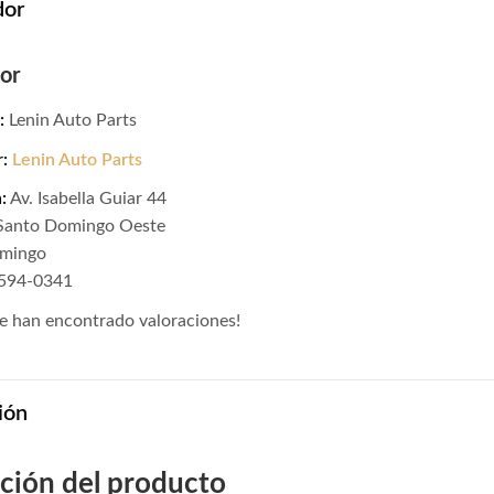
dor
or
:
Lenin Auto Parts
r:
Lenin Auto Parts
:
Av. Isabella Guiar 44
 Santo Domingo Oeste
omingo
-594-0341
e han encontrado valoraciones!
ión
ción del producto