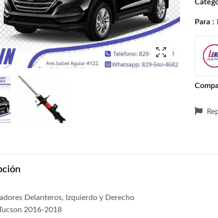
Catego
Para :
Compa
Rep
pción
adores Delanteros, Izquierdo y Derecho
Tucson 2016-2018