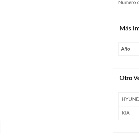
Numero 
Más In
Año
Otro V
HYUND
KIA