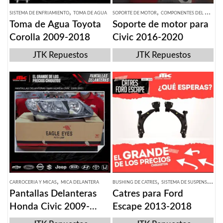
,
,
SISTEMA DE ENFRIAMIENTO
TOMA DE AGUA
SOPORTE DE MOTOR
COMPONENTES DEL MOTOR
Toma de Agua Toyota
Soporte de motor para
Corolla 2009-2018
Civic 2016-2020
JTK Repuestos
JTK Repuestos
,
,
CARROCERIA Y MICAS
MICA DELANTERA
BUSHING DE CATRES
SISTEMA DE SUSPENSION
Pantallas Delanteras
Catres para Ford
Honda Civic 2009-
Escape 2013-2018
2011