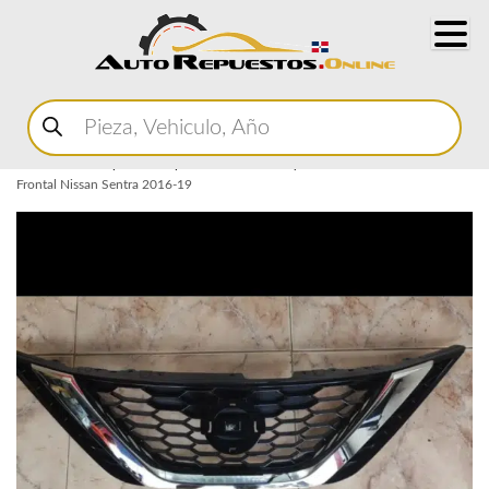
Buscar
productos
Home
Marketplace Autopartes
Carroceria y Micas
Parrilla
Parrilla
Frontal Nissan Sentra 2016-19