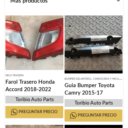
Más productos
MICA TRASERA
,
,
BUMPER DELANTERO
CARROCERIA Y MICAS
GUI
Farol Trasero Honda
Guia Bumper Toyota
Accord 2018-2022
Camry 2015-17
Toribio Auto Parts
Toribio Auto Parts
PREGUNTAR PRECIO
PREGUNTAR PRECIO