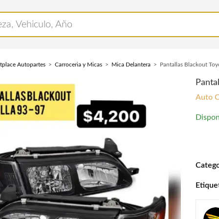
tplace Autopartes
Carroceria y Micas
Mica Delantera
Pantallas Blackout To
Panta
Auto 
Dispon
Pantal
Catego
Etique