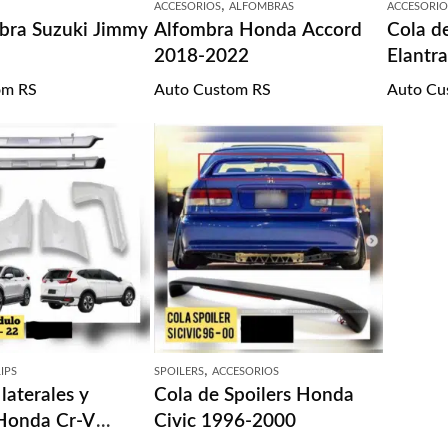
,
ACCESORIOS
ALFOMBRAS
ACCESORIO
mbra Suzuki Jimmy
Alfombra Honda Accord
Cola d
2018-2022
Elantr
om RS
Auto Custom RS
Auto Cu
,
LIPS
SPOILERS
ACCESORIOS
 laterales y
Cola de Spoilers Honda
 Honda Cr-V
Civic 1996-2000
22