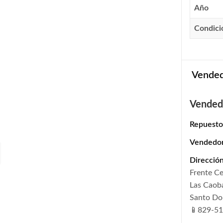
Año
Condici
Vende
Vended
Repuesto
Vendedo
Dirección
Frente C
Las Caob
Santo D
📱829-51