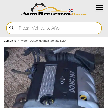
Buscar
productos
Home
Marketplace Autopartes
Componentes del Motor
Motor
Completo
Motor DOCH Hyundai Sonata N20