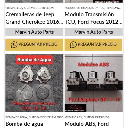
,
,
CREMALLERA
SISTEMA DE DIRECCION
MODULO DE TRANSMISION TCU
TRANSMISION
Cremalleras de Jeep
Modulo Transmisión
Grand Cherokee 2016-
TCU, Ford Focus 2012-
2020
2018
Marvin Auto Parts
Marvin Auto Parts
PREGUNTAR PRECIO
PREGUNTAR PRECIO
,
,
BOMBA DE AGUA
SISTEMA DE ENFRIAMIENTO
MODULO ABS
SISTEMA DE FRENOS
Bomba de agua
Modulo ABS, Ford