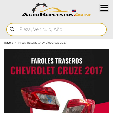
Buscar
productos
Home
Marketplace Autopartes
Carroceria y Micas
Mica
Trasera
Micas Traseras Chevrolet Cruze 2017