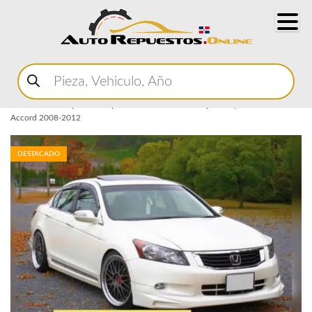
Buscar
productos
Home
Marketplace Autopartes
Accesorios
Lips
Lip Frontal Honda
Accord 2008-2012
DESTACADO