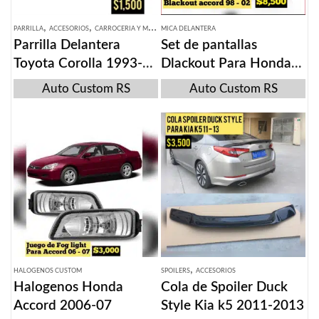
,
,
PARRILLA
ACCESORIOS
CARROCERIA Y MICAS
MICA DELANTERA
Parrilla Delantera
Set de pantallas
Toyota Corolla 1993-
Dlackout Para Honda
1997
Accord 1998 – 2002
Auto Custom RS
Auto Custom RS
,
HALOGENOS CUSTOM
SPOILERS
ACCESORIOS
Halogenos Honda
Cola de Spoiler Duck
Accord 2006-07
Style Kia k5 2011-2013