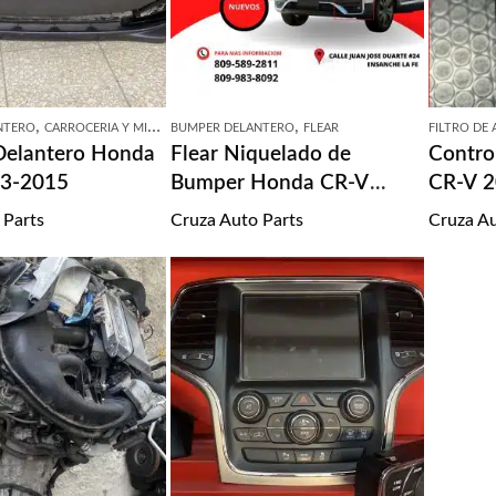
,
,
NTERO
CARROCERIA Y MICAS
BUMPER DELANTERO
FLEAR
FILTRO DE 
Delantero Honda
Flear Niquelado de
Contro
13-2015
Bumper Honda CR-V
CR-V 
2020-2022
 Parts
Cruza Auto Parts
Cruza Au