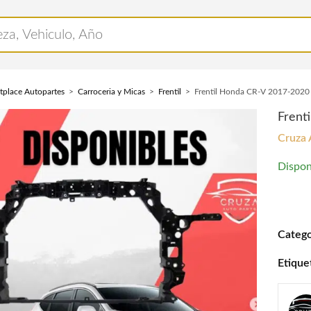
tplace Autopartes
Carroceria y Micas
Frentil
Frentil Honda CR-V 2017-2020
Frent
Cruza 
Dispon
Frenti
Catego
Etique