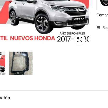
Compa
Rep
pción