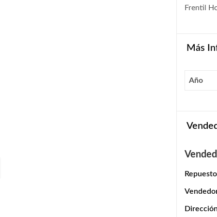
Frentil 
Más In
Año
Vende
Vended
Repuesto
Vendedo
Dirección