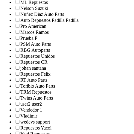
ML Repuestos
Nelson Suzuki
Nuñez Diaz Auto Parts
Auto Repuestos Padilla Padilla
Pro American
Marcos Ramos
Prueba P
PSM Auto Parts
RBG Autoparts
Repuestos Unidos
Repuestos CR
johan santana
Repuestos Felix
RT Auto Parts
Toribio Auto Parts
TRM Repuestos
Twins Auto Parts
user2 user2
Vendedor 1
Vladimir
wedevs support
Repuestos Yacol
Yani Repuestos