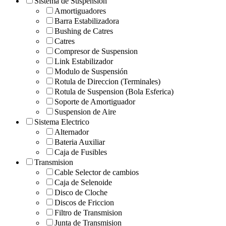
Sistema de Suspension
Amortiguadores
Barra Estabilizadora
Bushing de Catres
Catres
Compresor de Suspension
Link Estabilizador
Modulo de Suspensión
Rotula de Direccion (Terminales)
Rotula de Suspension (Bola Esferica)
Soporte de Amortiguador
Suspension de Aire
Sistema Electrico
Alternador
Bateria Auxiliar
Caja de Fusibles
Transmision
Cable Selector de cambios
Caja de Selenoide
Disco de Cloche
Discos de Friccion
Filtro de Transmision
Junta de Transmision