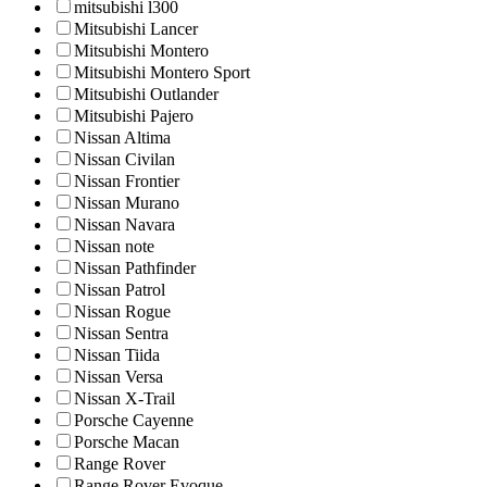
mitsubishi l300
Mitsubishi Lancer
Mitsubishi Montero
Mitsubishi Montero Sport
Mitsubishi Outlander
Mitsubishi Pajero
Nissan Altima
Nissan Civilan
Nissan Frontier
Nissan Murano
Nissan Navara
Nissan note
Nissan Pathfinder
Nissan Patrol
Nissan Rogue
Nissan Sentra
Nissan Tiida
Nissan Versa
Nissan X-Trail
Porsche Cayenne
Porsche Macan
Range Rover
Range Rover Evoque