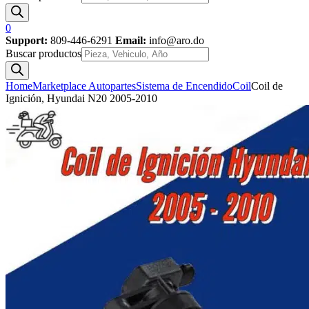
0
Support:
809-446-6291
Email:
info@aro.do
Buscar productos
Home
Marketplace Autopartes
Sistema de Encendido
Coil
Coil de
Ignición, Hyundai N20 2005-2010