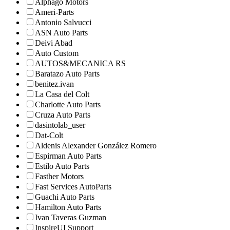
Alphago Motors
Ameri-Parts
Antonio Salvucci
ASN Auto Parts
Deivi Abad
Auto Custom
AUTOS&MECANICA RS
Baratazo Auto Parts
benitez.ivan
La Casa del Colt
Charlotte Auto Parts
Cruza Auto Parts
dasintolab_user
Dat-Colt
Aldenis Alexander González Romero
Espirman Auto Parts
Estilo Auto Parts
Fasther Motors
Fast Services AutoParts
Guachi Auto Parts
Hamilton Auto Parts
Ivan Taveras Guzman
InspireUI Support