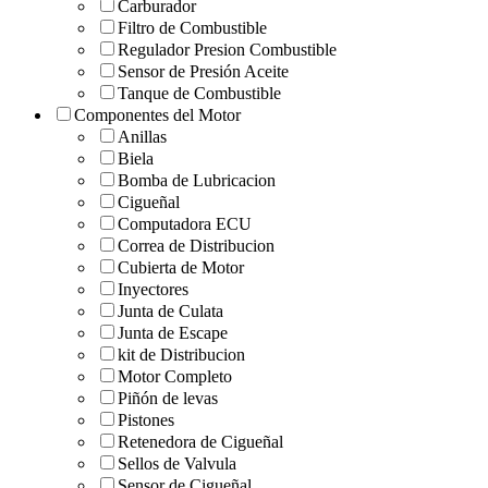
Carburador
Filtro de Combustible
Regulador Presion Combustible
Sensor de Presión Aceite
Tanque de Combustible
Componentes del Motor
Anillas
Biela
Bomba de Lubricacion
Cigueñal
Computadora ECU
Correa de Distribucion
Cubierta de Motor
Inyectores
Junta de Culata
Junta de Escape
kit de Distribucion
Motor Completo
Piñón de levas
Pistones
Retenedora de Cigueñal
Sellos de Valvula
Sensor de Cigueñal