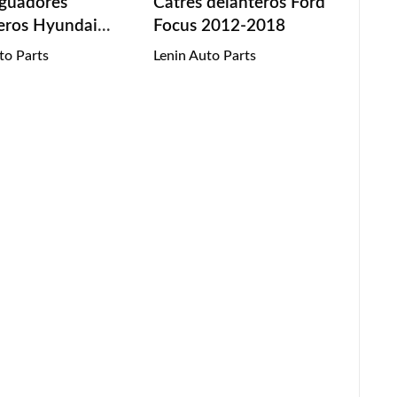
guadores
Catres delanteros Ford
eros Hyundai
Focus 2012-2018
 2004-2009
to Parts
Lenin Auto Parts