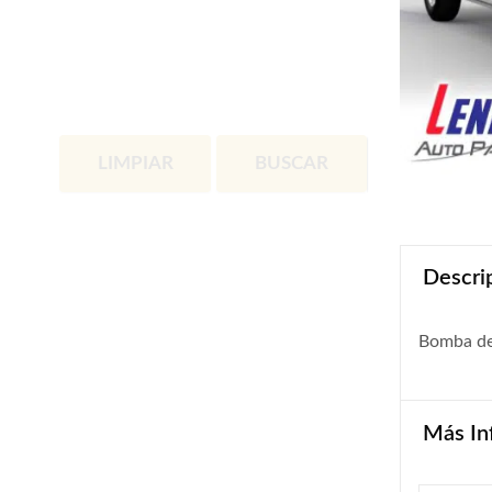
LIMPIAR
BUSCAR
Descri
Bomba de
Más In