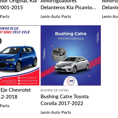
or Original, Kia
Amortiguadores
Amorti
2001-2015
Delanteros Kia Picanto
Delant
2011-2017
Tucson
 Parts
Lenin Auto Parts
Lenin Au
 Eje Chevrolet
BUSHING DE CATRES
Bushing Catre Toyota
12-2018
Corolla 2017-2022
 Parts
Lenin Auto Parts